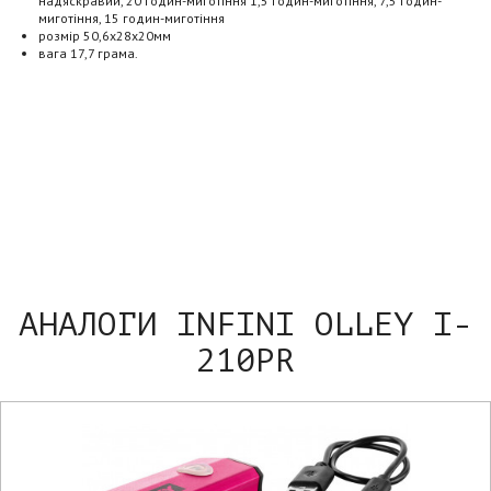
надяскравий, 20 годин-миготіння 1,5 годин-миготіння, 7,5 годин-
миготіння, 15 годин-миготіння
розмір 50,6х28х20мм
вага 17,7 грама.
АНАЛОГИ INFINI OLLEY I-
210PR