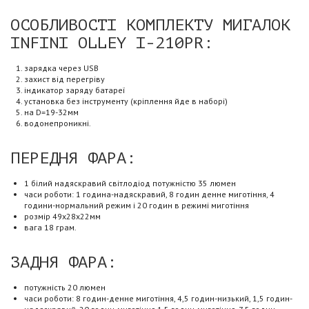
ОСОБЛИВОСТІ КОМПЛЕКТУ МИГАЛОК
INFINI OLLEY I-210PR:
зарядка через USB
захист від перегріву
індикатор заряду батареї
установка без інструменту (кріплення йде в наборі)
на D=19-32мм
водонепроникні.
ПЕРЕДНЯ ФАРА:
1 білий надяскравий світлодіод потужністю 35 люмен
часи роботи: 1 година-надяскравий, 8 годин денне миготіння, 4
години-нормальний режим і 20 годин в режимі миготіння
розмір 49х28х22мм
вага 18 грам.
ЗАДНЯ ФАРА:
потужність 20 люмен
часи роботи: 8 годин-денне миготіння, 4,5 годин-низький, 1,5 годин-