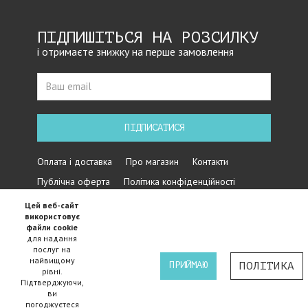
ПІДПИШІТЬСЯ НА РОЗСИЛКУ
і отримаєте знижку на перше замовлення
ПІДПИСАТИСЯ
Оплата і доставка
Про магазин
Контакти
Публічна оферта
Політика конфіденційності
Цей веб-сайт
використовує
файли cookie
для надання
послуг на
найвищому
ПРИЙМАЮ
ПОЛІТИКА
рівні.
Підтверджуючи,
Iнтернет магазин велосипедів Cycles - 2015-2024 ©
ви
погоджуєтеся