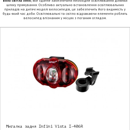
вело світла Infini
, яке здатне забезпечити необхідне освітлювання ділянки
шляху прямування. Особливо актуально встановлення освітлювальних
приладів на дитячі моделі велосипедів, це забезпечить його видимість у
будь-який час доби. Освітлювальні та світло відражаючи елементи роблять
велосипед впізнаним у місцях з поганим оглядом.
Мигалка задня Infini Vista I-406R