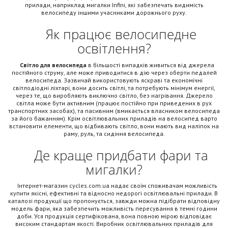
прилади, наприклад мигалки Infini, які забезпечать видимість
велосипеду іншими учасниками дорожнього руху.
Як працює велосипедне
освітлення?
Світло для велосипеда
в більшості випадків живиться від джерела
постійного струму, але може приводитися в дію через оберти педалей
велосипеда. Зазвичай використовують яскраві та економічні
світлодіодні ліхтарі, вони досить світлі, та потребують мінімум енергії,
через те, що виробляють виключно світло, без нагрівання. Джерело
світла може бути активним (працює постійно при приведених в рух
транспортних засобах), та пасивним (вмикається власником велосипеда
за його бажанням). Крім освітлювальних приладів на велосипед варто
встановити елементи, що відбивають світло, вони мають вид наліпок на
раму, руль, та сидіння велосипеда.
Де краще придбати фари та
мигалки?
Інтернет-магазин cycles.com.ua надає своїм споживачам можливість
купити якісні, ефективні та відносно недорогі освітлювальні прилади. В
каталозі продукції що пропонується, завжди можна підібрати відповідну
модель фари, яка забезпечить можливість пересування в темні години
доби. Уся продукція сертифікована, вона повною мірою відповідає
високим стандартам якості. Виробник освітлювальних приладів для