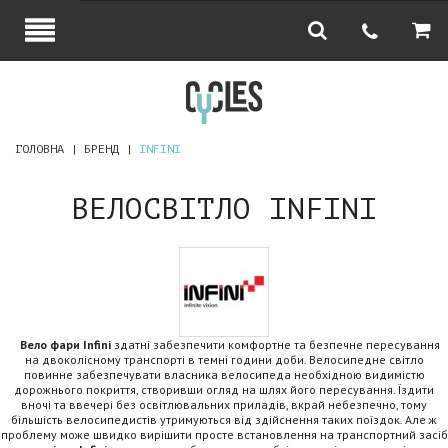
ГОЛОВНА
БРЕНД
INFINI
ВЕЛОСВІТЛО INFINI
Вело фари Infini
здатні забезпечити комфортне та безпечне пересування
на двоколісному транспорті в темні години доби. Велосипедне світло
повинне забезпечувати власника велосипеда необхідною видимістю
дорожнього покриття, створивши огляд на шлях його пересування. Їздити
вночі та ввечері без освітлювальних приладів, вкрай небезпечно, тому
більшість велосипедистів утримуються від здійснення таких поїздок. Але ж
проблему може швидко вирішити просте встановлення на транспортний засіб