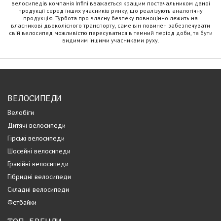
велосипедів компанія Infini вважається кращим постачальником даної
продукції серед інших учасників ринку, що реалізують аналогічну
продукцію. Турбота про власну безпеку повноцінно лежить на
власникові двоколісного транспорту, саме він повинен забезпечувати
свій велосипед можливістю пересуватися в темний період доби, та бути
видимим іншими учасниками руху.
ВЕЛОСИПЕДИ
Велобіги
Дитячі велосипеди
Гірські велосипеди
Шосейні велосипеди
Гравійні велосипеди
Гібридні велосипеди
Складні велосипеди
Фетбайки