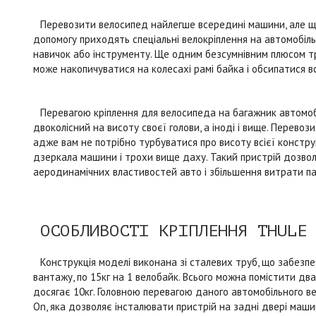
Перевозити велосипед найлегше всередині машини, але щ
допомогу приходять спеціальні велокріплення на автомобіль. 
навичок або інструменту. Ще одним безсумнівним плюсом тр
може накопичуватися на колесахі рамі байка і обсипатися в
Перевагою кріплення для велосипеда на багажник автомобі
двоколісний на висоту своєї голови, а іноді і вище. Перево
адже вам не потрібно турбуватися про висоту всієї конструк
дзеркала машини і трохи вище даху. Такий пристрій дозвол
аеродинамічних властивостей авто і збільшення витрати па
ОСОБЛИВОСТІ КРІПЛЕННЯ THULE
Конструкція моделі виконана зі сталевих труб, що забезпе
вантажу, по 15кг на 1 велобайк. Всього можна помістити два
досягає 10кг. Головною перевагою даного автомобільного ве
On, яка дозволяє інсталювати пристрій на задні двері маши