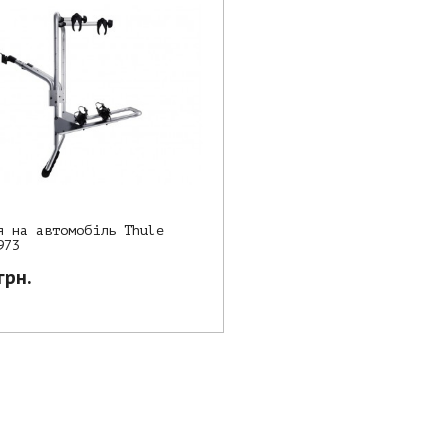
я на автомобіль Thule
973
грн.