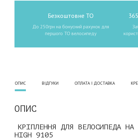
Безкоштовне ТО
365
До 250грн на бонусний рахунок для
За
першого ТО велосипеду
корист
ОПИС
ВІДГУКИ
ОПЛАТА І ДОСТАВКА
КР
ОПИС
КРІПЛЕННЯ ДЛЯ ВЕЛОСИПЕДА НА
HIGH 9105