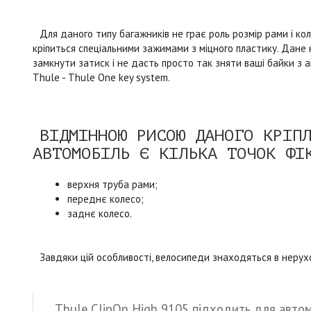
Для даного типу багажників не грає роль розмір рами і кол
кріпиться спеціальними зажимами з міцного пластику. Дане
замкнути затиск і не дасть просто так зняти ваші байки з а
Thule - Thule One key system.
ВІДМІННОЮ РИСОЮ ДАНОГО КРІП
АВТОМОБІЛЬ Є КІЛЬКА ТОЧОК ФІ
верхня труба рами;
переднє колесо;
заднє колесо.
Завдяки цій особливості, велосипеди знаходяться в нерух
Thule ClipOn High 9105 підходить для автомо