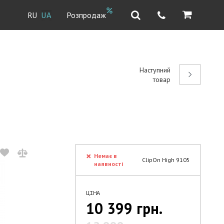
Розпродаж
RU
UA
Наступний
товар
Немає в
ClipOn High 9105
наявності
ЦІНА
10 399 грн.