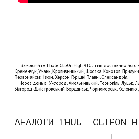
Замовляйте Thule ClipOn High 9105 і ми доставимо його насту
Кременчук, Умань, Кропивницький, Шостка, Конотоп, Прилуки, 
Первомайськ, Ізюм, Херсон, Горішні Плавні, Олександрія.
Через день в: Ужгород, Хмельницький, Тернопіль, Луцьк, Льві
Білгород-Дністровський, Бердянськ, Чорноморськ, Коломию , К
АНАЛОГИ THULE CLIPON H