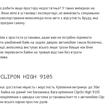
о робити якщо простору недостатньо? У таких випадках на
Вони легкі в установці і експлуатації, не вимагають спеціальних
анспортування велосипеда поза авто є відсутність бруду, яка
середині салону.
ля є простота установки, адже вам не потрібно піднімати
зити улюблений байк на задніх дверях автомобіля також безпечно,
ції, велосипед виступає всього лише трохи більше ніж бічні
яє перевозити байки на тривалі відстані без втрати
лива.
 CLIPON HIGH 9105
чує достатню міцність і жорсткість. Кріплення витримує до 30кг
 байка на даний тип багажника. Вага кріплення ClipOn High 9105
локріплення є швидка система установки/зняття з автомобіля Clip
ни всього парою простих рухів.