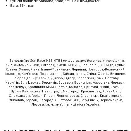
Сумісні ланцюги: Shimano, Sram, KMC на 8 швидкостей
Вага: 334 грам.
Замовляйте Sun Race M55 MTB і ми доставимо його наступного дня в:
Київ, Житомир, Львів, Ужгород, Хмельницький, Тернопіль, Вінницю, Луцьк,
Ковель, Умань, Рівне, Івано-Франківськ, Чернівці, Новгород-Волинський,
Коломию, Кам'янець-Подільський , Гайсин, Ірпінь, Сміла, Фастів, Вишневе.
Через день у: Харків, Дніпро, Одесу, Запоріжжя, Суми, Полтаву,
Чернігів, Білу Церкву, Бердичів, Бровари, Бориспіль, Коростень, Черкаси,
Кременчук, Кропивницький, Шостка, Конотоп, Прилуки, Ніжин, Яготин,
Лубни, Кам'янське, Павлоград , Миргород, Красноград, Кривий Ріг,
Олександрія, Горішні Плавні, Чорноморськ, Слов'янськ, Краматорськ,
Миколаїв, Херсон, Білгород-Дністровський, Бердянськ, Первомайськ,
Лозова, Ізюм, Ізмаїл та інші міста України.