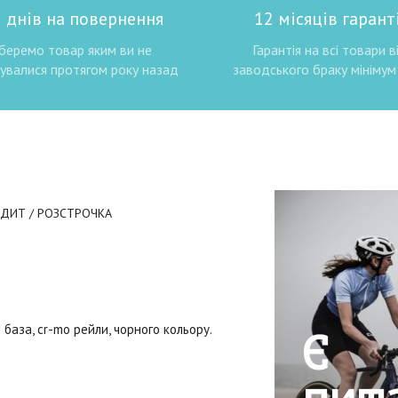
 днів на повернення
12 місяців гаранті
беремо товар яким ви не
Гарантія на всі товари в
увалися протягом року назад
заводського браку мінімум 
ЕДИТ / РОЗСТРОЧКА
 база, cr-mo рейли, чорного кольору.
Є