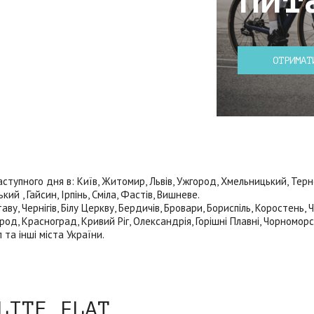
пит
ОТРИМАТ
упного дня в: Київ, Житомир, Львів, Ужгород, Хмельницький, Тернопі
й , Гайсин, Ірпінь, Сміла, Фастів, Вишневе.
ву, Чернігів, Білу Церкву, Бердичів, Бровари, Бориспіль, Коростень,
род, Красноград, Кривий Ріг, Олександрія, Горішні Плавні, Чорноморс
 та інші міста України.
LITE FLAT