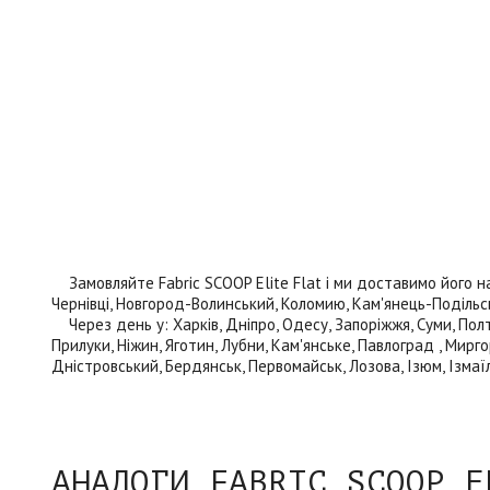
Замовляйте Fabric SCOOP Elite Flat і ми доставимо його наст
Чернівці, Новгород-Волинський, Коломию, Кам'янець-Подільськи
Через день у: Харків, Дніпро, Одесу, Запоріжжя, Суми, Полта
Прилуки, Ніжин, Яготин, Лубни, Кам'янське, Павлоград , Мирго
Дністровський, Бердянськ, Первомайськ, Лозова, Ізюм, Ізмаїл
АНАЛОГИ FABRIC SCOOP E