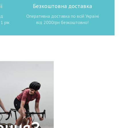
ї
Безкоштовна доставка
ід
Оперативна доставка по всій Україні
1 рік
від 2000грн безкоштовно!