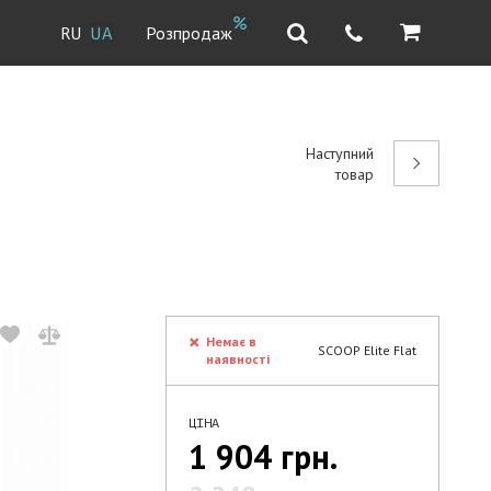
Розпродаж
RU
UA
Наступний
товар
Немає в
SCOOP Elite Flat
наявності
ЦІНА
1 904 грн.