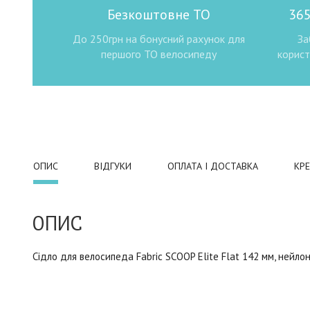
Безкоштовне ТО
365
До 250грн на бонусний рахунок для
За
першого ТО велосипеду
корист
ОПИС
ВІДГУКИ
ОПЛАТА І ДОСТАВКА
КР
ОПИС
Сідло для велосипеда Fabric SCOOP Elite Flat 142 мм, нейлон