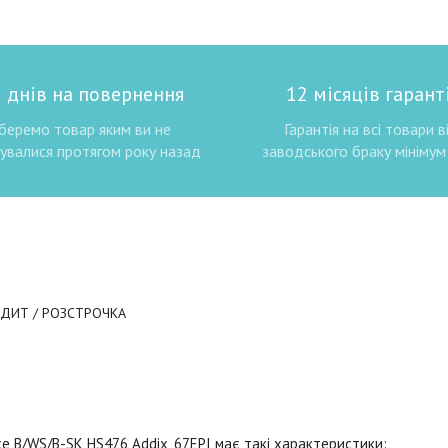
 днів на повернення
12 місяців гаранті
беремо товар яким ви не
Гарантія на всі товари в
увалися протягом року назад
заводського браку мінімум 
ЕДИТ / РОЗСТРОЧКА
e B/WS/B-SK HS476 Addix, 67EPI має такі характеристики: