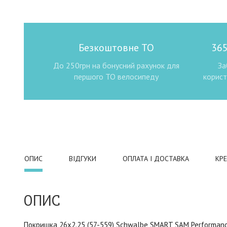
Безкоштовне ТО
365
До 250грн на бонусний рахунок для
За
першого ТО велосипеду
корист
ОПИС
ВІДГУКИ
ОПЛАТА І ДОСТАВКА
КР
ОПИС
Покришка 26x2.25 (57-559) Schwalbe SMART SAM Performanc