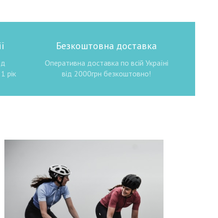
ї
Безкоштовна доставка
ід
Оперативна доставка по всій Україні
1 рік
від 2000грн безкоштовно!