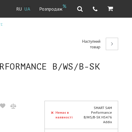
Розпродаж
RU
UA
PI
Наступний
товар
RFORMANCE B/WS/B-SK
SMART SAM
Немає в
Performance
наявності
B/WS/B-SK HS476
Addix