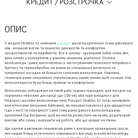
КРЕДИТ / РОЗСТРОЧКА
ОПИС
У моделі Strattos S2 компанія
polygon
досягла критичної точки рівноваги
між - низькою вагою та міцністю, швидкістю та комфортом,
продуктивністю та надійністю. Все в цілому - ідеальний набір кілер фіч,
яких немає у конкурентів у даному ціновому діапазоні. Основа
велосипеда - рама, виготовлена ​​із застосуванням технології потрійного
баттінгу та термообробки, не вимагає спеціальної витягнутої та
напруженої посадки як більшість гоночних велосипедів. Навпаки,
геометрія рами спеціально спроектована таким чином, щоб позиція тіла
велосипедиста була більш прямою та комфортною.
Велосипеди, побудовані на такій рамі, чудово підходять для поїздок на
порівняно невеликі дистанції (до 100 км) або тури вихідного дня.
Недорогі шосейні велосипеди типу Polygon Strattos S2 іноді називають
ком'ютенгами (міськими байками), які використовуються для швидкісної
їзди у місті та передмісті. Саме тому рама даного велосипеда має
кріплення під багажник, щоб ви могли розмістити на ньому додатковий
вантаж або сумку і вирушити на роботу, або ще краще на пікнік.
Ще однією важливою перевагою рами є внутрішнє проведення тросів,
яке надає більш естетичного зовнішнього вигляду всьому велосипеду.