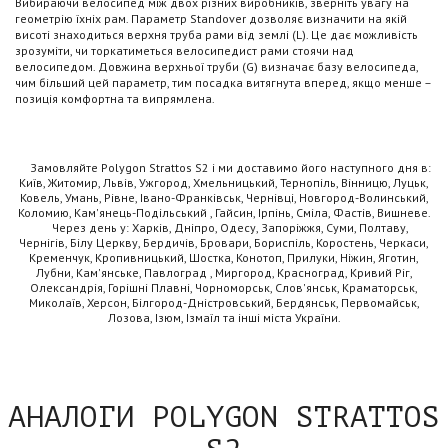
Вибираючи велосипед між двох різних виробників, зверніть увагу на
геометрію їхніх рам. Параметр Standover дозволяє визначити на якій
висоті знаходиться верхня труба рами від землі (L). Це дає можливість
зрозуміти, чи торкатиметься велосипедист рами стоячи над
велосипедом. Довжина верхньої труби (G) визначає базу велосипеда,
чим більший цей параметр, тим посадка витягнута вперед, якщо менше –
позиція комфортна та випрямлена.
Замовляйте Polygon Strattos S2 і ми доставимо його наступного дня в:
Київ, Житомир, Львів, Ужгород, Хмельницький, Тернопіль, Вінницю, Луцьк,
Ковель, Умань, Рівне, Івано-Франківськ, Чернівці, Новгород-Волинський,
Коломию, Кам'янець-Подільський , Гайсин, Ірпінь, Сміла, Фастів, Вишневе.
Через день у: Харків, Дніпро, Одесу, Запоріжжя, Суми, Полтаву,
Чернігів, Білу Церкву, Бердичів, Бровари, Бориспіль, Коростень, Черкаси,
Кременчук, Кропивницький, Шостка, Конотоп, Прилуки, Ніжин, Яготин,
Лубни, Кам'янське, Павлоград , Миргород, Красноград, Кривий Ріг,
Олександрія, Горішні Плавні, Чорноморськ, Слов'янськ, Краматорськ,
Миколаїв, Херсон, Білгород-Дністровський, Бердянськ, Первомайськ,
Лозова, Ізюм, Ізмаїл та інші міста України.
АНАЛОГИ POLYGON STRATTOS