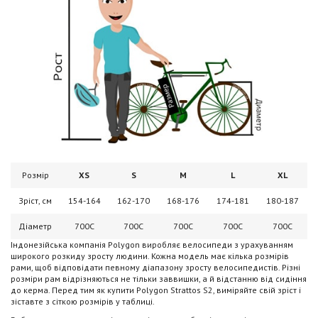
Розмір
XS
S
M
L
XL
Зріст, см
154-164
162-170
168-176
174-181
180-187
Діаметр
700C
700C
700C
700C
700C
Індонезійська компанія Polygon виробляє велосипеди з урахуванням
широкого розкиду зросту людини. Кожна модель має кілька розмірів
рами, щоб відповідати певному діапазону зросту велосипедистів. Різні
розміри рам відрізняються не тільки заввишки, а й відстанню від сидіння
до керма. Перед тим як купити Polygon Strattos S2, виміряйте свій зріст і
зіставте з сіткою розмірів у таблиці.