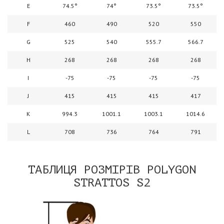
E
74.5°
74°
73.5°
73.5°
F
460
490
520
550
G
525
540
555.7
566.7
H
268
268
268
268
I
-75
-75
-75
-75
J
415
415
415
417
K
994.3
1001.1
1003.1
1014.6
L
708
736
764
791
ТАБЛИЦЯ РОЗМІРІВ POLYGON
STRATTOS S2