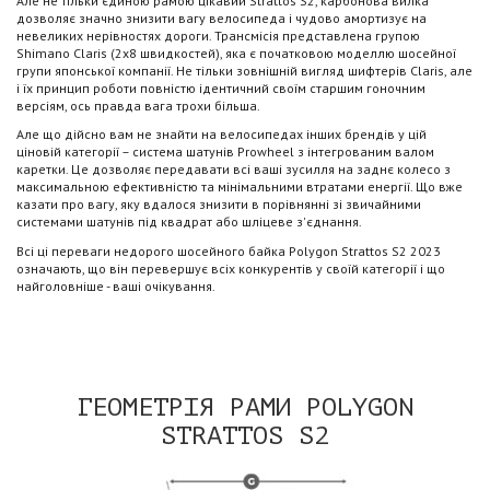
Але не тільки єдиною рамою цікавий Strattos S2, карбонова вилка
дозволяє значно знизити вагу велосипеда і чудово амортизує на
невеликих нерівностях дороги. Трансмісія представлена ​​групою
Shimano Claris (2х8 швидкостей), яка є початковою моделлю шосейної
групи японської компанії. Не тільки зовнішній вигляд шифтерів Claris, але
і їх принцип роботи повністю ідентичний своїм старшим гоночним
версіям, ось правда вага трохи більша.
Але що дійсно вам не знайти на велосипедах інших брендів у цій
ціновій категорії – система шатунів Prowheel з інтегрованим валом
каретки. Це дозволяє передавати всі ваші зусилля на заднє колесо з
максимальною ефективністю та мінімальними втратами енергії. Що вже
казати про вагу, яку вдалося знизити в порівнянні зі звичайними
системами шатунів під квадрат або шліцеве з'єднання.
Всі ці переваги недорого шосейного байка Polygon Strattos S2 2023
означають, що він перевершує всіх конкурентів у своїй категорії і що
найголовніше - ваші очікування.
ГЕОМЕТРІЯ РАМИ POLYGON
STRATTOS S2