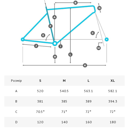
Розмір
S
M
L
XL
A
520
540.5
563.1
582.1
B
381
385
389
394.3
C
70.5°
71°
72°
72°
D
120
140
160
180