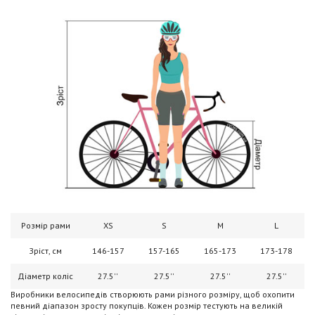
Розмір рами
XS
S
M
L
Зріст, см
146-157
157-165
165-173
173-178
Діаметр коліс
27.5''
27.5''
27.5''
27.5''
Виробники велосипедів створюють рами різного розміру, щоб охопити
певний діапазон зросту покупців. Кожен розмір тестують на великій