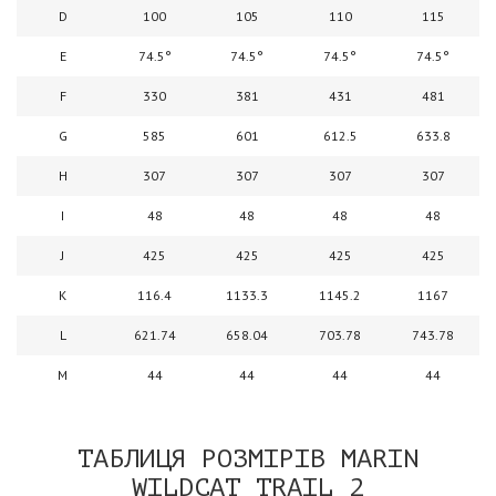
D
100
105
110
115
E
74.5°
74.5°
74.5°
74.5°
F
330
381
431
481
G
585
601
612.5
633.8
H
307
307
307
307
I
48
48
48
48
J
425
425
425
425
K
116.4
1133.3
1145.2
1167
L
621.74
658.04
703.78
743.78
M
44
44
44
44
ТАБЛИЦЯ РОЗМІРІВ MARIN
WILDCAT TRAIL 2