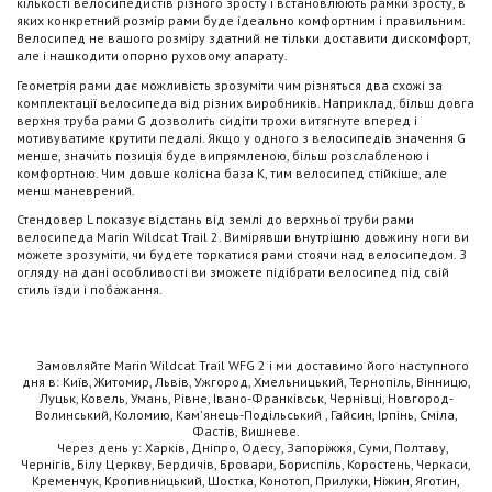
кількості велосипедистів різного зросту і встановлюють рамки зросту, в
яких конкретний розмір рами буде ідеально комфортним і правильним.
Велосипед не вашого розміру здатний не тільки доставити дискомфорт,
але і нашкодити опорно руховому апарату.
Геометрія рами дає можливість зрозуміти чим різняться два схожі за
комплектації велосипеда від різних виробників. Наприклад, більш довга
верхня труба рами G дозволить сидіти трохи витягнуте вперед і
мотивуватиме крутити педалі. Якщо у одного з велосипедів значення G
менше, значить позиція буде випрямленою, більш розслабленою і
комфортною. Чим довше колісна база K, тим велосипед стійкіше, але
менш маневрений.
Стендовер L показує відстань від землі до верхньої труби рами
велосипеда Marin Wildcat Trail 2. Вимірявши внутрішню довжину ноги ви
можете зрозуміти, чи будете торкатися рами стоячи над велосипедом. З
огляду на дані особливості ви зможете підібрати велосипед під свій
стиль їзди і побажання.
Замовляйте Marin Wildcat Trail WFG 2 і ми доставимо його наступного
дня в: Київ, Житомир, Львів, Ужгород, Хмельницький, Тернопіль, Вінницю,
Луцьк, Ковель, Умань, Рівне, Івано-Франківськ, Чернівці, Новгород-
Волинський, Коломию, Кам'янець-Подільський , Гайсин, Ірпінь, Сміла,
Фастів, Вишневе.
Через день у: Харків, Дніпро, Одесу, Запоріжжя, Суми, Полтаву,
Чернігів, Білу Церкву, Бердичів, Бровари, Бориспіль, Коростень, Черкаси,
Кременчук, Кропивницький, Шостка, Конотоп, Прилуки, Ніжин, Яготин,