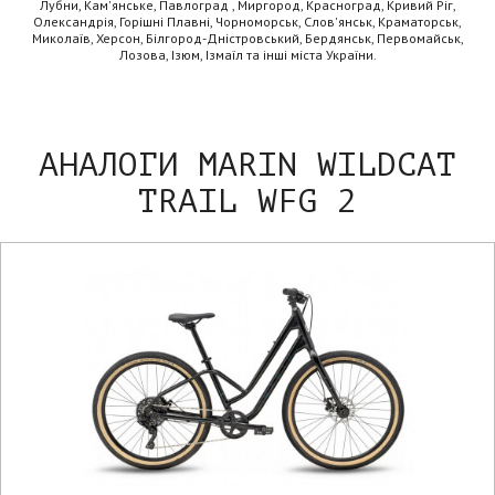
Лубни, Кам'янське, Павлоград , Миргород, Красноград, Кривий Ріг,
Олександрія, Горішні Плавні, Чорноморськ, Слов'янськ, Краматорськ,
Миколаїв, Херсон, Білгород-Дністровський, Бердянськ, Первомайськ,
Лозова, Ізюм, Ізмаїл та інші міста України.
АНАЛОГИ MARIN WILDCAT
TRAIL WFG 2