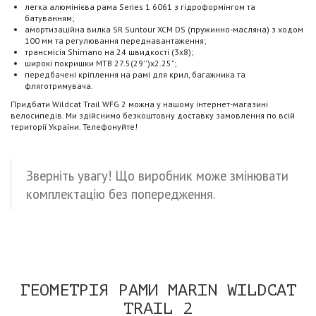
легка алюмінієва рама Series 1 6061 з гідроформінгом та
батуванням;
амортизаційна вилка SR Suntour XCM DS (пружинно-масляна) з ходом
100 мм та регулювання переднавантаження;
трансмісія Shimano на 24 швидкості (3x8);
широкі покришки MTB 27.5(29'')x2.25";
передбачені кріплення на рамі для крил, багажника та
фляготримувача.
Придбати Wildcat Trail WFG 2 можна у нашому інтернет-магазині
велосипедів. Ми здійснимо безкоштовну доставку замовлення по всій
території України. Телефонуйте!
Зверніть увагу! Що виробник може змінювати
комплектацію без попередження.
ГЕОМЕТРІЯ РАМИ
MARIN WILDCAT
TRAIL 2