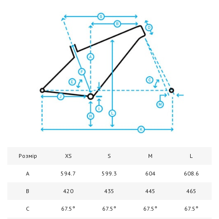
Розмір
XS
S
M
L
A
594.7
599.3
604
608.6
B
420
435
445
465
C
67.5°
67.5°
67.5°
67.5°