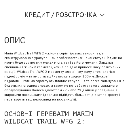
КРЕДИТ / РОЗСТРОЧКА
ОПИС
Marin Wildcat Trail WFG 2 – жіноча серія гірських велосипедів,
сконструйована з урахуванням особливостей жіночої статури. Їздити на
ньому буде зручно як у межах міста, так і за його межами. Завдяки
спеціальній жіночій геометрії, кожна поїздка принесе масу позитивних
емоцій. Wildcat Trail WFG 2 має легку алюмінієву раму з технологією
гідроформінгу та амортизаційну вилку з ходом 100 мм. Дискові
гідравлічні гальма гарантують плавне керування та легке гальмування в
будь-яких погодних умовах, а також не потребують такого складного
обслуговування. Колеса діаметром 27.5 або 29 дюймів у поєднанні з
широкими покришками ідеально підійдуть більшості дівчат по зросту і
перетворять ваш велосипед на всюдихід))).
ОСНОВНІ ПЕРЕВАГИ MARIN
WILDCAT TRAIL WFG 2: