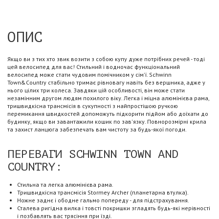
ОПИС
Якщо ви з тих хто звик возити з собою купу дуже потрібних речей - тоді
цей велосипед для вас! Стильний і водночас функціональний
велосипед може стати чудовим помічником у сім'ї. Schwinn
Town&Country стабільно тримає рівновагу навіть без вершника, адже у
нього цілих три колеса. Завдяки цій особливості, він може стати
незамінним другом людям похилого віку. Легка і міцна алюмінієва рама,
тришвидкісна трансмісія в сукупності з найпростішою ручкою
перемикання швидкостей допоможуть підкорити підйом або доїхати до
будинку, якщо ви завантажили кошик по зав'язку. Повнорозмірні крила
та захист ланцюга забезпечать вам чистоту за будь-якої погоди.
ПЕРЕВАГИ SCHWINN TOWN AND
COUNTRY:
Стильна та легка алюмінієва рама.
Тришвидкісна трансмісія Stormey Archer (планетарна втулка).
Ножне заднє і ободне гальмо попереду - для підстрахування.
Сталева ригідна вилка і товсті покришки згладять будь-які нерівності
і позбавлять вас трясіння при їзді.