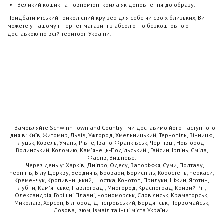
Великий кошик та повномірні крила як доповнення до образу.
Придбати міський триколісний круїзер для себе чи своїх близьких, Ви
можете у нашому інтернет магазині з абсолютно безкоштовною
доставкою по всій території України!
Замовляйте Schwinn Town and Country і ми доставимо його наступного
дня в: Київ, Житомир, Львів, Ужгород, Хмельницький, Тернопіль, Вінницю,
Луцьк, Ковель, Умань, Рівне, Івано-Франківськ, Чернівці, Новгород-
Волинський, Коломию, Кам'янець-Подільський , Гайсин, Ірпінь, Сміла,
Фастів, Вишневе.
Через день у: Харків, Дніпро, Одесу, Запоріжжя, Суми, Полтаву,
Чернігів, Білу Церкву, Бердичів, Бровари, Бориспіль, Коростень, Черкаси,
Кременчук, Кропивницький, Шостка, Конотоп, Прилуки, Ніжин, Яготин,
Лубни, Кам'янське, Павлоград , Миргород, Красноград, Кривий Ріг,
Олександрія, Горішні Плавні, Чорноморськ, Слов'янськ, Краматорськ,
Миколаїв, Херсон, Білгород-Дністровський, Бердянськ, Первомайськ,
Лозова, Ізюм, Ізмаїл та інші міста України.