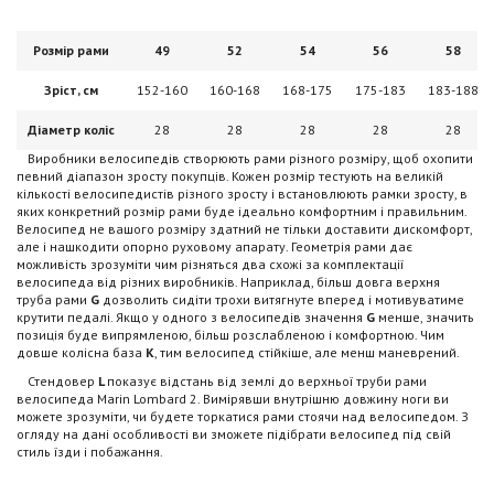
Розмір рами
49
52
54
56
58
Зріст, см
152-160
160-168
168-175
175-183
183-188
Діаметр коліс
28
28
28
28
28
Виробники велосипедів створюють рами різного розміру, щоб охопити
певний діапазон зросту покупців. Кожен розмір тестують на великій
кількості велосипедистів різного зросту і встановлюють рамки зросту, в
яких конкретний розмір рами буде ідеально комфортним і правильним.
Велосипед не вашого розміру здатний не тільки доставити дискомфорт,
але і нашкодити опорно руховому апарату. Геометрія рами дає
можливість зрозуміти чим різняться два схожі за комплектації
велосипеда від різних виробників. Наприклад, більш довга верхня
труба рами
G
дозволить сидіти трохи витягнуте вперед і мотивуватиме
крутити педалі. Якщо у одного з велосипедів значення
G
менше, значить
позиція буде випрямленою, більш розслабленою і комфортною. Чим
довше колісна база
K
, тим велосипед стійкіше, але менш маневрений.
Стендовер
L
показує відстань від землі до верхньої труби рами
велосипеда Marin Lombard 2. Вимірявши внутрішню довжину ноги ви
можете зрозуміти, чи будете торкатися рами стоячи над велосипедом. З
огляду на дані особливості ви зможете підібрати велосипед під свій
стиль їзди і побажання.