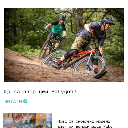
Що за звір цей Polygon?
ЧИТАТИ
Нові та оновлені моделі
дитячих велосипедів Puky