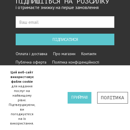
ПІДПИШІТЬСЯ НА РОЗСИЛКУ
і отримаєте знижку на перше замовлення
ПІДПИСАТИСЯ
Оплата і доставка
Про магазин
Контакти
Публічна оферта
Політика конфіденційності
Цей веб-сайт
використовує
файли cookie
для надання
послуг на
найвищому
ПРИЙМАЮ
ПОЛІТИКА
рівні.
Підтверджуючи,
Iнтернет магазин велосипедів Cycles - 2015-2024 ©
ви
погоджуєтеся
на їх
використання.