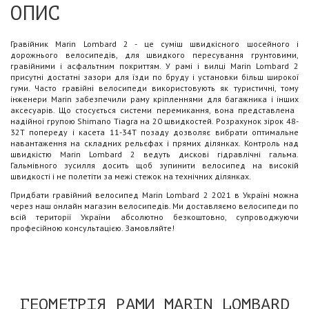
ОПИС
Гравійник Marin Lombard 2 - це суміш швидкісного шосейного і
дорожнього велосипедів, для швидкого пересування грунтовими,
гравійними і асфальтним покриттям. У рамі і вилці Marin Lombard 2
присутні достатні зазори для їзди по бруду і установки більш широкої
гуми. Часто гравійні велосипеди використовують як туристичні, тому
інженери Marin забезпечили раму кріпленнями для багажника і інших
аксесуарів. Що стосується системи перемикання, вона представлена ​​
надійної групою Shimano Tiagra на 20 швидкостей. Розрахунок зірок 48-
32Т попереду і касета 11-34Т позаду дозволяє вибрати оптимальне
навантаження на складних рельєфах і прямих ділянках. Контроль над
швидкістю Marin Lombard 2 ведуть дискові гідравлічні гальма.
Гальмівного зусилля досить щоб зупинити велосипед на високій
швидкості і не полетіти за межі стежок на технічних ділянках.
Придбати гравійний велосипед Marin Lombard 2 2021 в Україні можна
через наш онлайн магазин велосипедів. Ми доставляємо велосипеди по
всій території України абсолютно безкоштовно, супроводжуючи
професійною консультацією. Замовляйте!
ГЕОМЕТРІЯ РАМИ
MARIN
LOMBARD