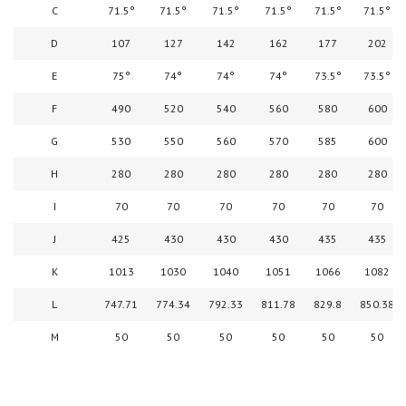
C
71.5°
71.5°
71.5°
71.5°
71.5°
71.5°
D
107
127
142
162
177
202
E
75°
74°
74°
74°
73.5°
73.5°
F
490
520
540
560
580
600
G
530
550
560
570
585
600
H
280
280
280
280
280
280
I
70
70
70
70
70
70
J
425
430
430
430
435
435
K
1013
1030
1040
1051
1066
1082
L
747.71
774.34
792.33
811.78
829.8
850.38
M
50
50
50
50
50
50