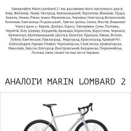
Замовляйте Marin Lombard 2 і ми доставимо його наступного дня в:
Київ, Житомир, Львів, Ужгород, Хмельницький, Тернопіль, Вінницю, Луцьк,
Ковель, Умань, Рівне, Івано-Франківськ, Чернівці, Новгород-Волинський,
Коломию, Кам'янець-Подільський , Гайсин, Ірпінь, Сміла, Фастів, Вишневе.
Через день у: Харків, Дніпро, Одесу, Запоріжжя, Суми, Полтаву,
Чернігів, Білу Церкву, Бердичів, Бровари, Бориспіль, Коростень, Черкаси,
Кременчук, Кропивницький, Шостка, Конотоп, Прилуки, Ніжин, Яготин,
Лубни, Кам'янське, Павлоград , Миргород, Красноград, Кривий Ріг,
Олександрія, Горішні Плавні, Чорноморськ, Слов'янськ, Краматорськ,
Миколаїв, Херсон, Білгород-Дністровський, Бердянськ, Первомайськ,
Лозова, Ізюм, Ізмаїл та інші міста України.
АНАЛОГИ MARIN LOMBARD 2