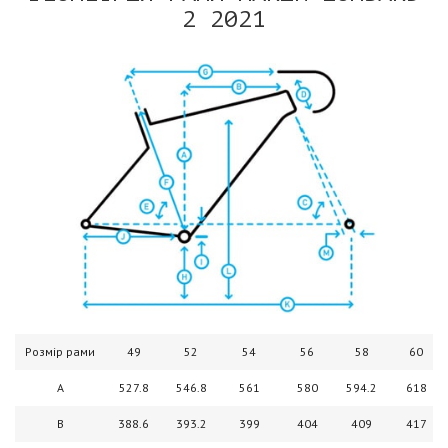
2
2021
Розмір рами
49
52
54
56
58
60
A
527.8
546.8
561
580
594.2
618
B
388.6
393.2
399
404
409
417