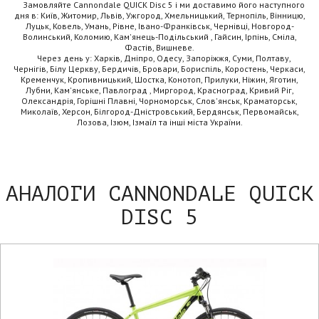
Замовляйте Cannondale QUICK Disc 5 і ми доставимо його наступного
дня в: Київ, Житомир, Львів, Ужгород, Хмельницький, Тернопіль, Вінницю,
Луцьк, Ковель, Умань, Рівне, Івано-Франківськ, Чернівці, Новгород-
Волинський, Коломию, Кам'янець-Подільський , Гайсин, Ірпінь, Сміла,
Фастів, Вишневе.
Через день у: Харків, Дніпро, Одесу, Запоріжжя, Суми, Полтаву,
Чернігів, Білу Церкву, Бердичів, Бровари, Бориспіль, Коростень, Черкаси,
Кременчук, Кропивницький, Шостка, Конотоп, Прилуки, Ніжин, Яготин,
Лубни, Кам'янське, Павлоград , Миргород, Красноград, Кривий Ріг,
Олександрія, Горішні Плавні, Чорноморськ, Слов'янськ, Краматорськ,
Миколаїв, Херсон, Білгород-Дністровський, Бердянськ, Первомайськ,
Лозова, Ізюм, Ізмаїл та інші міста України.
АНАЛОГИ CANNONDALE QUICK
DISC 5