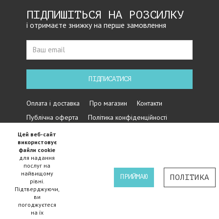
ПІДПИШІТЬСЯ НА РОЗСИЛКУ
і отримаєте знижку на перше замовлення
ПІДПИСАТИСЯ
Оплата і доставка
Про магазин
Контакти
Публічна оферта
Політика конфіденційності
Цей веб-сайт
використовує
файли cookie
для надання
послуг на
найвищому
ПРИЙМАЮ
ПОЛІТИКА
рівні.
Підтверджуючи,
Iнтернет магазин велосипедів Cycles - 2015-2024 ©
ви
погоджуєтеся
на їх