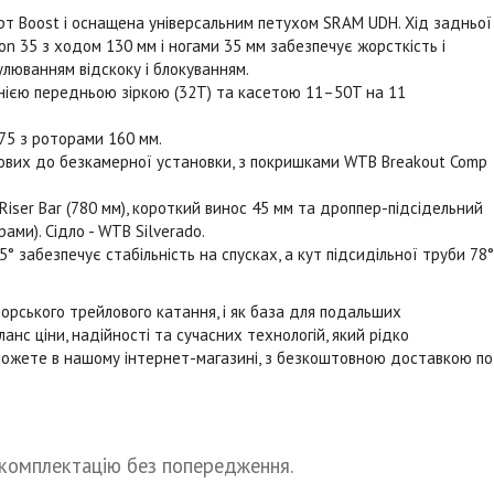
рт Boost і оснащена універсальним петухом SRAM UDH. Хід задньої
on 35 з ходом 130 мм і ногами 35 мм забезпечує жорсткість і
улюванням відскоку і блокуванням.
днією передньою зіркою (32T) та касетою 11–50T на 11
275 з роторами 160 мм.
отових до безкамерної установки, з покришками WTB Breakout Comp
iser Bar (780 мм), короткий винос 45 мм та дроппер-підсідельний
ами). Сідло - WTB Silverado.
° забезпечує стабільність на спусках, а кут підсидільної труби 78°
торського трейлового катання, і як база для подальших
нс ціни, надійності та сучасних технологій, який рідко
и можете в нашому інтернет-магазині, з безкоштовною доставкою по
 комплектацію без попередження.