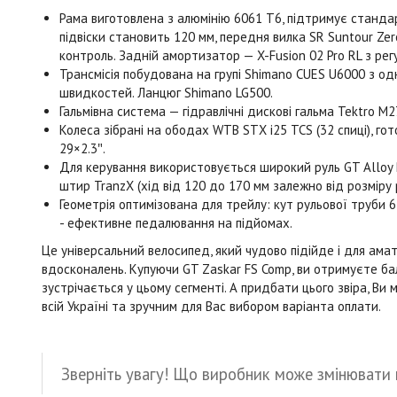
Рама виготовлена з алюмінію 6061 T6, підтримує станда
підвіски становить 120 мм, передня вилка SR Suntour Zer
контроль. Задній амортизатор — X-Fusion 02 Pro RL з рег
Трансмісія побудована на групі Shimano CUES U6000 з о
швидкостей. Ланцюг Shimano LG500.
Гальмівна система — гідравлічні дискові гальма Tektro M
Колеса зібрані на ободах WTB STX i25 TCS (32 спиці), г
29×2.3″.
Для керування використовується широкий руль GT Alloy R
штир TranzX (хід від 120 до 170 мм залежно від розміру р
Геометрія оптимізована для трейлу: кут рульової труби 65
- ефективне педалювання на підйомах.
Це універсальний велосипед, який чудово підійде і для ама
вдосконалень. Купуючи GT Zaskar FS Comp, ви отримуєте бала
зустрічається у цьому сегменті. А придбати цього звіра, В
всій Україні та зручним для Вас вибором варіанта оплати.
Зверніть увагу! Що виробник може змінювати