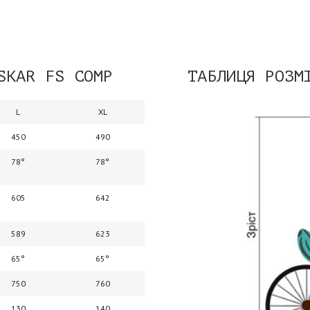
SKAR FS COMP
ТАБЛИЦЯ РОЗМ
L
XL
450
490
78°
78°
605
642
589
623
65°
65°
750
760
130
140