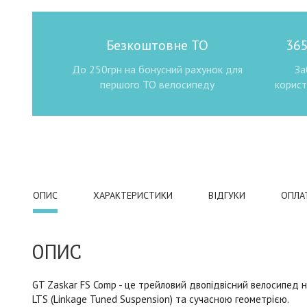
Безкоштовне ТО
365
До 250грн на бонусний рахунок для
За
першого ТО велосипеду
корист
ОПИС
ХАРАКТЕРИСТИКИ
ВІДГУКИ
ОПЛА
ОПИС
GT Zaskar FS Comp - це трейловий двопідвісний велосипед н
LTS (Linkage Tuned Suspension) та сучасною геометрією.