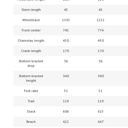
Stem length
45
45
Wheelbase
1192
1222
Front center
745
774
Chainstay length
450
450
Crank length
170
170
Bottom bracket
36
36
drop
Bottom bracket
340
340
height
Fork rake
51
51
Trail
119
119
Stack
606
615
Reach
422
447