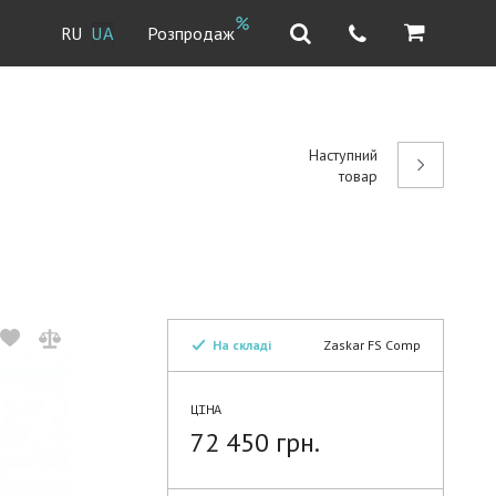
Розпродаж
RU
UA
Наступний
товар
На складі
Zaskar FS Comp
ЦІНА
72 450 грн.