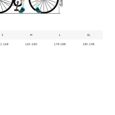
S
M
L
XL
2-168
165-180
178-188
185-198