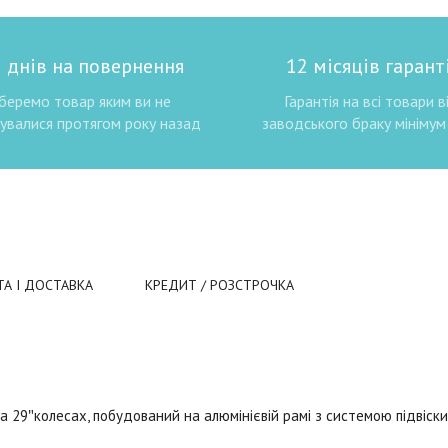
 днів на повернення
12 місяців гаранті
беремо товар яким ви не
Гарантія на всі товари в
увалися протягом року назад
заводського браку мінімум 
ТА І ДОСТАВКА
КРЕДИТ / РОЗСТРОЧКА
а 29″колесах, побудований на алюмінієвій рамі з системою підвіски