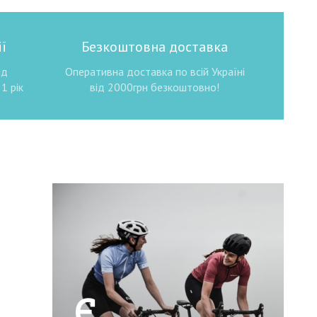
ї
Безкоштовна доставка
ід
Оперативна доставка по всій Україні
1 рік
від 2000грн безкоштовно!
Є