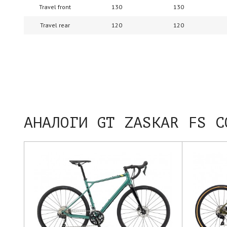
Travel front
130
130
Travel rear
120
120
АНАЛОГИ GT ZASKAR FS C