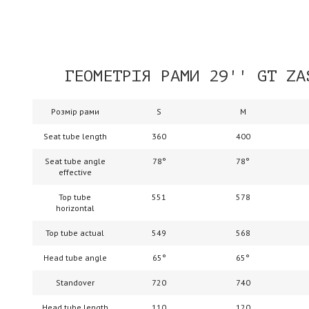
ГЕОМЕТРІЯ РАМИ 29'' GT ZA
Розмір рами
S
M
Seat tube length
360
400
Seat tube angle
78°
78°
effective
Top tube
551
578
horizontal
Top tube actual
549
568
Head tube angle
65°
65°
Standover
720
740
Head tube length
110
120