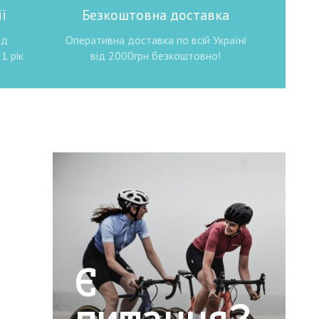
ї
Безкоштовна доставка
ід
Оперативна доставка по всій Україні
1 рік
від 2000грн безкоштовно!
Є