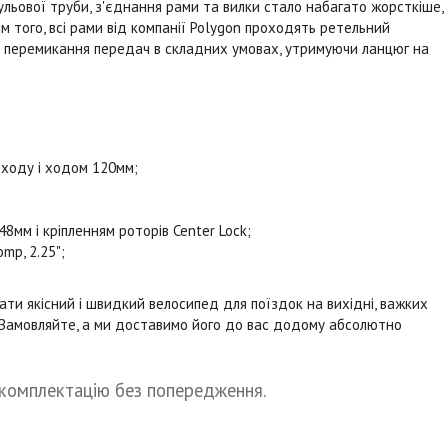
льової труби, з'єднання рами та вилки стало набагато жорсткіше,
м того, всі рами від компанії Polygon проходять ретельний
не перемикання передач в складних умовах, утримуючи ланцюг на
 ходу і ходом 120мм;
8мм і кріпленням роторів Center Lock;
mp, 2.25";
ти якісний і швидкий велосипед для поїздок на вихідні, важких
. Замовляйте, а ми доставимо його до вас додому абсолютно
 комплектацію без попередження.