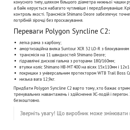
конусного типу, шляхом більшого діаметра нижньої чашки ру
а байк керується набагато чутливіше і передбачуваніше. Крі
контроль якості. Трансмісія Shimano Deore забезпечує точ
потрібній зірочці без проскакування.
Переваги Polygon Syncline C2:
легка рама з карбону;
амортизаційна вилка Suntour XCR 32 LO-R з блокуванням
трансмісія на 11 швидкостей Shimano Deore;
гідравлічні дискові гальма з роторами 180/160мм;
втулки коліс Shimano HB-MT400 на вісях 15х110мм і 12х14
покришки з універсальним протектором WTB Trail Boss Co
низька вага 12,9кг.
Придбати Polygon Syncline C2 варто тому, хто бажає отрима
тренувальних навантажень і здійснення XC-подій і перегон
безкоштовно.
Зверніть увагу! Що виробник може змінювати