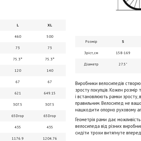
L
XL
460
500
Розмір
S
73
73
Зріст,см
158-169
75.3°
75.3°
Діаметр
27.5
"
120
140
67
67
Виробники велосипедів створюю
зросту покупців. Кожен розмір 
621
649.15
і встановлюють рамки зросту, 
правильним. Велосипед не вашо
307.5
307.5
нашкодити опорно руховому а
65Drop
65Drop
Геометрія рами дає можливість 
велосипеда від різних виробни
435
435
сидіти трохи витягнуте вперед
1176.9
1204.76