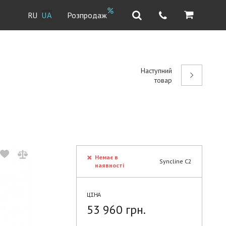
Розпродаж
RU
UA
Наступний
товар
Немає в
Syncline C2
наявності
ЦІНА
53 960 грн.