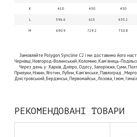
K
410
430
430
L
596.6
615
633.2
M
690.9
729.2
730.8
Замовляйте Polygon Syncline C2 і ми доставимо його наступн
Чернівці, Новгород-Волинський, Коломию, Кам'янець-Подільськи
Через день у: Харків, Дніпро, Одесу, Запоріжжя, Суми, Полта
Прилуки, Ніжин, Яготин, Лубни, Кам'янське, Павлоград , Мирго
Дністровський, Бердянськ, Первомайськ, Лозова, Ізюм, Ізмаїл
РЕКОМЕНДОВАНІ ТОВАРИ