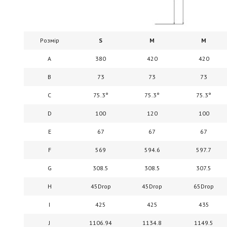
Розмір
S
M
M
A
380
420
420
B
73
73
73
C
75.3°
75.3°
75.3°
D
100
120
100
E
67
67
67
F
569
594.6
597.7
G
308.5
308.5
307.5
H
45Drop
45Drop
65Drop
I
425
425
435
J
1106.94
1134.8
1149.5