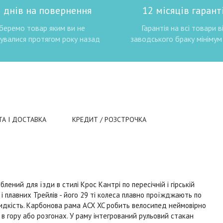
 днів на повернення
12 місяців гаранті
беремо товар яким ви не
Гарантія на всі товари в
увалися протягом року назад
заводського браку мінімум 
ТА І ДОСТАВКА
КРЕДИТ / РОЗСТРОЧКА
лений для їзди в стилі Крос Кантрі по пересічній і гірській
 і плавних Трейлів - його 29 ті колеса плавно проїжджають по
видкість. Карбонова рама ACX XC робить велосипед неймовірно
 в гору або розгонах. У раму інтегрований рульовий стакан