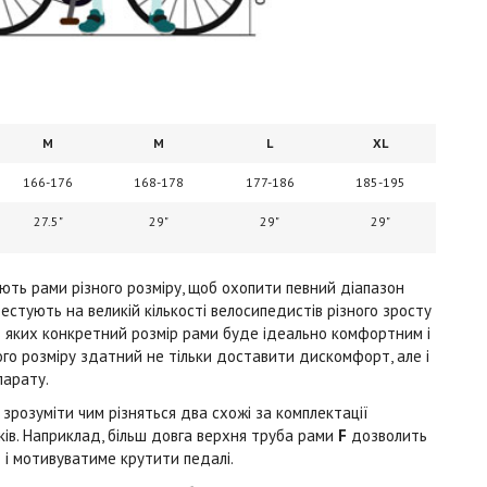
M
M
L
XL
166-176
168-178
177-186
185-195
27.5"
29"
29"
29"
ть рами різного розміру, щоб охопити певний діапазон
тестують на великій кількості велосипедистів різного зросту
в яких конкретний розмір рами буде ідеально комфортним і
го розміру здатний не тільки доставити дискомфорт, але і
парату.
зрозуміти чим різняться два схожі за комплектації
ків. Наприклад, більш довга верхня труба рами
F
дозволить
 і мотивуватиме крутити педалі.