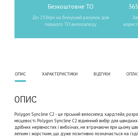
Безкоштовне ТО
365
До 250грн на бонусний рахунок для
За
першого ТО велосипеду
корист
ОПИС
ХАРАКТЕРИСТИКИ
ВІДГУКИ
ОПЛА
ОПИС
Polygon Syncline C2 - це гірський велосипед хардтейл, розроб
місцевості. Polygon Syncline C2 відмінний вибір для швидких
дрібних нерівностях і вибоїнах, не втрачаючи при цьому ш
легким і жорстким, що дуже позитивно позначається на їзді