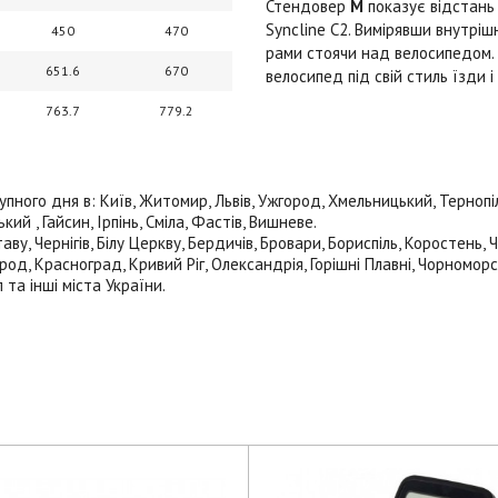
Стендовер
M
показує відстань 
Syncline C2. Вимірявши внутрі
450
470
рами стоячи над велосипедом. 
651.6
670
велосипед під свій стиль їзди 
763.7
779.2
ого дня в: Київ, Житомир, Львів, Ужгород, Хмельницький, Тернопіль,
й , Гайсин, Ірпінь, Сміла, Фастів, Вишневе.
ву, Чернігів, Білу Церкву, Бердичів, Бровари, Бориспіль, Коростень,
род, Красноград, Кривий Ріг, Олександрія, Горішні Плавні, Чорноморс
 та інші міста України.