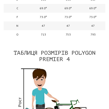
C
69.0°
69.0°
69.0°
F
73.0°
73.0°
73.0°
N
47
47
47
O
713
753
793
ТАБЛИЦЯ РОЗМІРІВ POLYGON
PREMIER 4