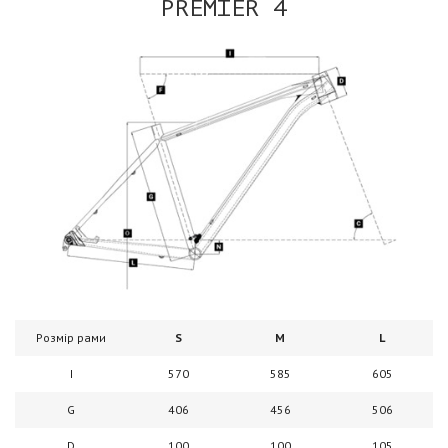
PREMIER 4
Розмір рами
S
M
L
I
570
585
605
G
406
456
506
D
100
100
105