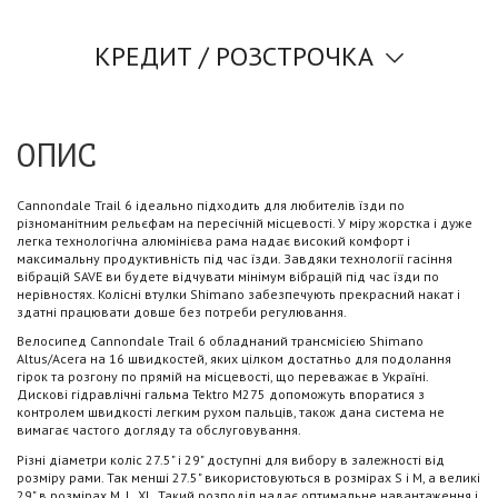
КРЕДИТ / РОЗСТРОЧКА
ОПИС
Cannondale Trail 6 ідеально підходить для любителів їзди по
різноманітним рельєфам на пересічній місцевості. У міру жорстка і дуже
легка технологічна алюмінієва рама надає високий комфорт і
максимальну продуктивність під час їзди. Завдяки технології гасіння
вібрацій SAVE ви будете відчувати мінімум вібрацій під час їзди по
нерівностях. Колісні втулки Shimano забезпечують прекрасний накат і
здатні працювати довше без потреби регулювання.
Велосипед Cannondale Trail 6 обладнаний трансмісією Shimano
Altus/Acera на 16 швидкостей, яких цілком достатньо для подолання
гірок та розгону по прямій на місцевості, що переважає в Україні.
Дискові гідравлічні гальма Tektro M275 допоможуть впоратися з
контролем швидкості легким рухом пальців, також дана система не
вимагає частого догляду та обслуговування.
Різні діаметри коліс 27.5" і 29" доступні для вибору в залежності від
розміру рами. Так менші 27.5" використовуються в розмірах S і M, а великі
29" в розмірах M, L, XL. Такий розподіл надає оптимальне навантаження і