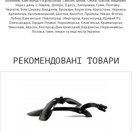
Коломию, Кам'янець-Подільський , Гайсин, Ірпінь, Сміла, Фастів, Вишневе.
Через день у: Харків, Дніпро, Одесу, Запоріжжя, Суми, Полтаву,
Чернігів, Білу Церкву, Бердичів, Бровари, Бориспіль, Коростень, Черкаси,
Кременчук, Кропивницький, Шостка, Конотоп, Прилуки, Ніжин, Яготин,
Лубни, Кам'янське, Павлоград , Миргород, Красноград, Кривий Ріг,
Олександрія, Горішні Плавні, Чорноморськ, Слов'янськ, Краматорськ,
Миколаїв, Херсон, Білгород-Дністровський, Бердянськ, Первомайськ,
Лозова, Ізюм, Ізмаїл та інші міста України.
РЕКОМЕНДОВАНІ ТОВАРИ