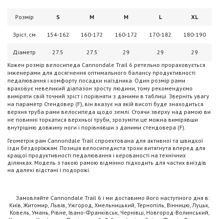
Розмір
S
M
М
L
XL
Зріст, см
154-162
160-172
160-172
170-182
180-190
Діаметр
27.5
27.5
29
29
29
Кожен розмір велосипеда Cannondale Trail 6 ретельно прораховується
інженерами для досягнення оптимального балансу продуктивності
педалювання і комфорту посадки наїздника. Один розмір рами
враховує невеликий діапазон зросту людини, тому рекомендуємо
виміряти свій точний зріст і порівняти з даними в таблиці. Зверніть увагу
на параметр Стендовер (F), він вказує на якій висоті буде знаходиться
верхня труба рами велосипеда щодо землі. Стоячи зверху над рамою ви
не повинні торкатися верхньої труби, зрозуміти це можна вимірявши
внутрішню довжину ноги і порівнявши з даними стендовера (F).
Геометрія рам Cannondale Trail спроектована для активної та швидкої
їзди бездоріжжям. Позиція велосипедиста трохи витягнута вперед для
кращої продуктивності педалювання і керованості на технічних
ділянках. Модель з такою рамою відмінно підходить для частих виїздів
на далекі відстані і подорожі.
Замовляйте Cannondale Trail 6 і ми доставимо його наступного дня в:
Київ, Житомир, Львів, Ужгород, Хмельницький, Тернопіль, Вінницю, Луцьк,
Ковель, Умань, Рівне, Івано-Франківськ, Чернівці, Новгород-Волинський,