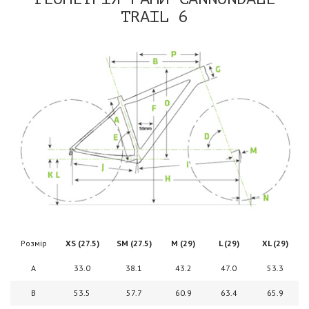
TRAIL 6
Розмір
XS (27.5)
SM
(27.5)
M (29)
L
(29)
XL
(29)
A
33.0
38.1
43.2
47.0
53.3
B
53.5
57.7
60.9
63.4
65.9