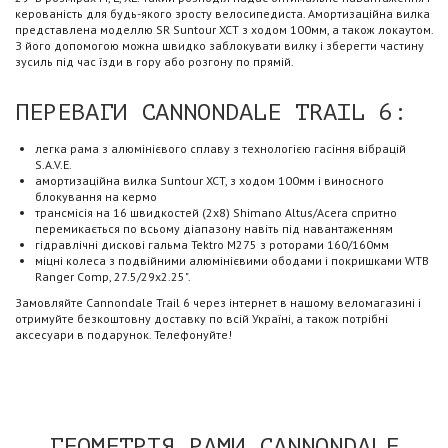
керованість для будь-якого зросту велосипедиста. Амортизаційна вилка
представлена ​​моделлю SR Suntour XCT з ходом 100мм, а також локаутом.
З його допомогою можна швидко заблокувати вилку і зберегти частину
зусиль під час їзди в гору або розгону по прямій.
ПЕРЕВАГИ CANNONDALE TRAIL 6:
легка рама з алюмінієвого сплаву з технологією гасіння вібрацій
S.A.V.E.
амортизаційна вилка Suntour XCT, з ходом 100мм і виносного
блокування на кермо
трансмісія на 16 швидкостей (2х8) Shimano Altus/Acera спритно
перемикається по всьому діапазону навіть під навантаженням
гідравлічні дискові гальма Tektro M275 з роторами 160/160мм
міцні колеса з подвійними алюмінієвими ободами і покришками WTB
Ranger Comp, 27.5/29x2.25".
Замовляйте Cannondale Trail 6 через інтернет в нашому веломагазині і
отримуйте безкоштовну доставку по всій Україні, а також потрібні
аксесуари в подарунок. Телефонуйте!
ГЕОМЕТРІЯ РАМИ CANNONDALE