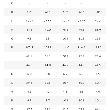
C
-
-
-
-
-
D
68°
68°
68°
68°
68°
E
73.5°
73.5°
73.5°
73.5°
73.5°
F
67.3
71.0
76.8
79.5
83.9
G
9.5
9.5
10.5
11.5
12.5
H
105.4
109.8
114.0
116.6
119.2
I
62.1
66.5
70.2
72.8
75.4
J
44.0
44.0
44.5
44.5
44.5
K
6.0
6.0
6.5
6.5
6.5
L
29.3
29.3
30.7
30.7
30.7
M
4.2
4.2
4.6
4.6
4.6
N
9.7
9.7
10.1
10.1
10.1
O
57.3
59.1
62.3
63.2
64.1