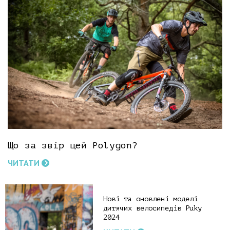
Що за звір цей Polygon?
ЧИТАТИ
Нові та оновлені моделі
дитячих велосипедів Puky
2024