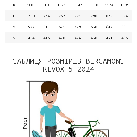
K
1089
1105
1121
1142
1158
1174
1195
L
700
734
762
771
798
825
854
M
597
611
621
629
638
647
661
N
404
416
428
426
438
451
466
ТАБЛИЦЯ РОЗМІРІВ BERGAMONT
REVOX 5 2024