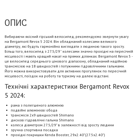
ОПИС
Вибираючи якісний гірський велосипед, рекомендуємо звернути увагу
на Bergamont Revox 5 2024. Він обладнаний колесами великого
діаметру, які будуть гармонійно виглядати з людиною такого зросту.
Більш того, велосипед з 27.5/29'' колесами значно прохідні на пересічній
місцевості і мають кращий накат на прямих ділянках. Bergamont Revox 5 -
це велосипед середнього цінового діапазону, обладнаний надійною
трансмісією на 18 швидкостей і потужними гідравлічними гальмами.
Його можна використовувати для активних прогулянок по пересічній
місцевості, поїздок на роботу та туризму на далекі відстані.
Технічні характеристики Bergamont Revox
5 2024:
рама з полегшеного алюмінію
подвійні алюмінієві обода
трансмісія 2х9 швидкостей Shimano
дискові гідравлічні гальма Shimano
колеса діаметром 27.5/29" в залежності від зросту людини
зручна спортивна посадка
прохідні покришки Kenda Booster, 29x2.40"(27.5x2.40")