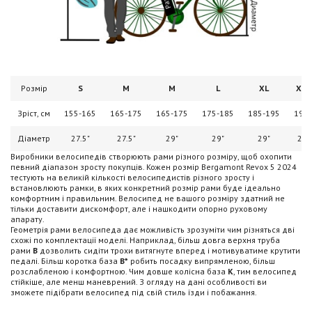
Розмір
S
M
M
L
XL
XXL
Зріст, см
155-165
165-175
165-175
175-185
185-195
195
Діаметр
27.5"
27.5"
29"
29"
29"
29"
Виробники велосипедів створюють рами різного розміру, щоб охопити
певний діапазон зросту покупців. Кожен розмір Bergamont Revox 5 2024
тестують на великій кількості велосипедистів різного зросту і
встановлюють рамки, в яких конкретний розмір рами буде ідеально
комфортним і правильним. Велосипед не вашого розміру здатний не
тільки доставити дискомфорт, але і нашкодити опорно руховому
апарату.
Геометрія рами велосипеда дає можливість зрозуміти чим різняться дві
схожі по комплектації моделі. Наприклад, більш довга верхня труба
рами
B
дозволить сидіти трохи витягнуте вперед і мотивуватиме крутити
педалі. Більш коротка база
B*
робить посадку випрямленою, більш
розслабленою і комфортною. Чим довше колісна база
K
, тим велосипед
стійкіше, але менш маневрений. З огляду на дані особливості ви
зможете підібрати велосипед під свій стиль їзди і побажання.