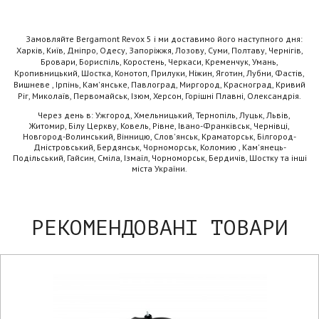
Замовляйте Bergamont Revox 5 і ми доставимо його наступного дня:
Харків, Київ, Дніпро, Одесу, Запоріжжя, Лозову, Суми, Полтаву, Чернігів,
Бровари, Бориспіль, Коростень, Черкаси, Кременчук, Умань,
Кропивницький, Шостка, Конотоп, Прилуки, Ніжин, Яготин, Лубни, Фастів,
Вишневе , Ірпінь, Кам'янське, Павлоград, Миргород, Красноград, Кривий
Ріг, Миколаїв, Первомайськ, Ізюм, Херсон, Горішні Плавні, Олександрія.
Через день в: Ужгород, Хмельницький, Тернопіль, Луцьк, Львів,
Житомир, Білу Церкву, Ковель, Рівне, Івано-Франківськ, Чернівці,
Новгород-Волинський, Вінницю, Слов'янськ, Краматорськ, Білгород-
Дністровський, Бердянськ, Чорноморськ, Коломию , Кам'янець-
Подільський, Гайсин, Сміла, Ізмаїл, Чорноморськ, Бердичів, Шостку та інші
міста України.
РЕКОМЕНДОВАНІ ТОВАРИ