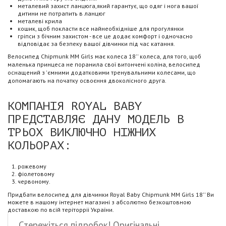
металевий захист ланцюга,який гарантує, що одяг і нога вашої
дитини не потрапить в ланцюг
металеві крила
кошик, щоб покласти все найнеобхідніше для прогулянки
гріпси з бічним захистом - все це додає комфорт і одночасно
відповідає за безпеку вашої дівчинки під час катання.
Велосипед Chipmunk MM Girls має колеса 18'' колеса, для того, щоб
маленька принцеса не поранила свої витончені коліна, велосипед
оснащений з 'ємними додатковими тренувальними колесами, що
допомагають на початку освоєння двоколісного друга.
КОМПАНІЯ ROYAL BABY
ПРЕДСТАВЛЯЄ ДАНУ МОДЕЛЬ В
ТРЬОХ ВИКЛЮЧНО НІЖНИХ
КОЛЬОРАХ:
рожевому
фіолетовому
червоному.
Придбати велосипед для дівчинки Royal Baby Chipmunk MM Girls 18'' Ви
можете в нашому інтернет магазині з абсолютно безкоштовною
доставкою по всій теріторріі України.
Стережіться підробок! Оригінальні