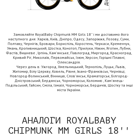
Замовляйте RoyalBaby Chipmunk MM Girls 18'' і ми доставимо його
наступного дня: Харків, Київ, Дніпро, Одесу, Запоріжжя, Лозову, Суми,
Полтаву, Чернігів, Бровари, Бориспіль, Коростень, Черкаси, Кременчук,
Умань, Кропивницький, Шостка, Конотоп, Прилуки, Ніжин, Яготин, Лубни,
Фастів, Вишневе , Ірпінь, Кам'янське, Павлоград, Миргород, Красноград,
Кривий Ріг, Миколаїв, Первомайськ, Ізюм, Херсон, Горішні Плавні,
Олександрія.
Через день в: Ужгород, Хмельницький, Тернопіль, Луцьк, Львів,
Житомир, Білу Церкву, Ковель, Рівне, Івано-Франківськ, Чернівці,
Новгород-Волинський, Вінницю, Слов'янськ, Краматорськ, Білгород-
Дністровський, Бердянськ, Чорноморськ, Коломию , Кам'янець-
Подільський, Гайсин, Сміла, Ізмаїл, Чорноморськ, Бердичів, Шостку та інші
міста України.
АНАЛОГИ ROYALBABY
CHIPMUNK MM GIRLS 18''