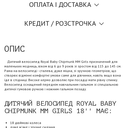
ОПЛАТА І ДОСТАВКА
КРЕДИТ / РОЗСТРОЧКА
ОПИС
Дитячий велосипед Royal Baby Chipmunk MM Girls призначений для
маленьких модниць, віком від 6 до 9 років зі зростом від 115 до 145 см.
Рама на велосипеді - сталева, дуже міцна, зі зручною геометрією, що
створює відмінні комфортні умови саме для дівчинки, навіть якщо вона
їде в спідниці. Високе кермо дозволяє при посадці мати рівну спинку.
Велосипед оснащений переднім навчальним гальмом зі спеціальною
дитячої гумовою ручкою і ножним гальмом позаду.
ДИТЯЧИЙ ВЕЛОСИПЕД ROYAL BABY
CHIPMUNK MM GIRLS 18'' МАЄ:
18 дюймові колеса
дуже м'яке і зручне сидіння