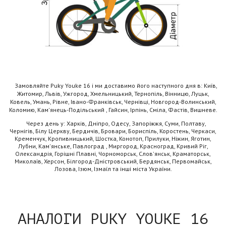
Замовляйте Puky Youke 16 і ми доставимо його наступного дня в: Київ,
Житомир, Львів, Ужгород, Хмельницький, Тернопіль, Вінницю, Луцьк,
Ковель, Умань, Рівне, Івано-Франківськ, Чернівці, Новгород-Волинський,
Коломию, Кам'янець-Подільський , Гайсин, Ірпінь, Сміла, Фастів, Вишневе.
Через день у: Харків, Дніпро, Одесу, Запоріжжя, Суми, Полтаву,
Чернігів, Білу Церкву, Бердичів, Бровари, Бориспіль, Коростень, Черкаси,
Кременчук, Кропивницький, Шостка, Конотоп, Прилуки, Ніжин, Яготин,
Лубни, Кам'янське, Павлоград , Миргород, Красноград, Кривий Ріг,
Олександрія, Горішні Плавні, Чорноморськ, Слов'янськ, Краматорськ,
Миколаїв, Херсон, Білгород-Дністровський, Бердянськ, Первомайськ,
Лозова, Ізюм, Ізмаїл та інші міста України.
АНАЛОГИ PUKY YOUKE 16