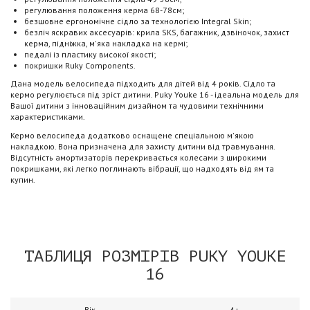
регулювання положення керма 68-78см;
безшовне ергономічне сідло за технологією Integral Skin;
безліч яскравих аксесуарів: крила SKS, багажник, дзвіночок, захист
керма, підніжка, м'яка накладка на кермі;
педалі із пластику високої якості;
покришки Ruky Components.
Дана модель велосипеда підходить для дітей від 4 років. Сідло та
кермо регулюється під зріст дитини. Puky Youke 16 - ідеальна модель для
Вашої дитини з інноваційним дизайном та чудовими технічними
характеристиками.
Кермо велосипеда додатково оснащене спеціальною м'якою
накладкою. Вона призначена для захисту дитини від травмування.
Відсутність амортизаторів перекривається колесами з широкими
покришками, які легко поглинають вібрації, що надходять від ям та
купин.
ТАБЛИЦЯ РОЗМІРІВ PUKY YOUKE
16
Вік
4+