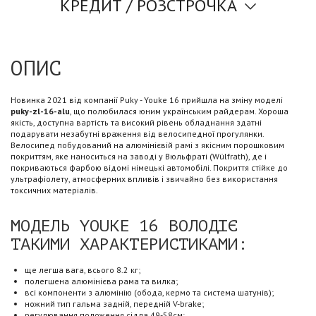
КРЕДИТ / РОЗСТРОЧКА
ОПИС
Новинка 2021 від компанії Puky - Youke 16 прийшла на зміну моделі
puky-zl-16-alu
, що полюбилася юним українським райдерам. Хороша
якість, доступна вартість та високий рівень обладнання здатні
подарувати незабутні враження від велосипедної прогулянки.
Велосипед побудований на алюмінієвій рамі з якісним порошковим
покриттям, яке наноситься на заводі у Вюльфраті (Wülfrath), де і
покриваються фарбою відомі німецькі автомобілі. Покриття стійке до
ультрафіолету, атмосферних впливів і звичайно без використання
токсичних матеріалів.
МОДЕЛЬ YOUKE 16 ВОЛОДІЄ
ТАКИМИ ХАРАКТЕРИСТИКАМИ:
ще легша вага, всього 8.2 кг;
полегшена алюмінієва рама та вилка;
всі компоненти з алюмінію (обода, кермо та система шатунів);
ножний тип гальма задній, передній V-brake;
регулювання положення сідла 49-58см;