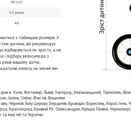
90-110
3-5 років
40
митися з таблицею розмірів. У
остом дитини, які рекомендує
ди підбираються по зросту, а не
ка і підбору велосипеда з
 років вашому дитю,
одаткові колеса, чи зможе він
в: Київ, Житомир, Львів, Ужгород, Хмельницький, Тернопіль, Вінницю
н, Ірпінь, Сміла, Фастів, Вишневе.
ву, Чернігів, Білу Церкву, Бердичів, Бровари, Бориспіль, Коростень,
род, Красноград, Кривий Ріг, Олександрія, Горішні Плавні, Чорноморс
 та інші міста України.