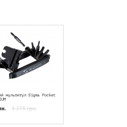
ий мультитул Sigma Pocket
IUM
рн.
1 275 грн.