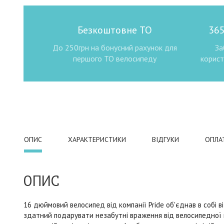
Безкоштовне ТО
365
До 250грн на бонусний рахунок для
За
першого ТО велосипеду
корист
ОПИС
ХАРАКТЕРИСТИКИ
ВІДГУКИ
ОПЛА
ОПИС
16 дюймовий велосипед від компанії Pride об'єднав в собі ві
здатний подарувати незабутні враження від велосипедної 