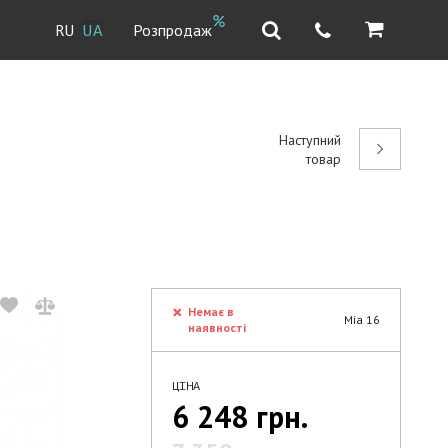
Розпродаж
RU
UA
Наступний
товар
Немає в
Mia 16
наявності
ЦІНА
6 248 грн.