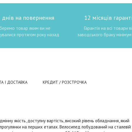
 днів на повернення
12 місяців гаранті
беремо товар яким ви не
Гарантія на всі товари в
увалися протягом року назад
заводського браку мінімум 
ТА І ДОСТАВКА
КРЕДИТ / РОЗСТРОЧКА
дмінну якість, доступну вартість, високий рівень обладнання, який
прогулянки на перших етапах. Велосипед побудований на сталевій