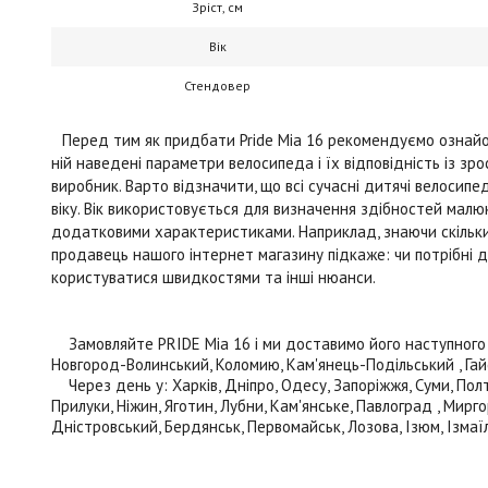
Зріст, см
Вік
Стендовер
Перед тим як придбати Pride Mia 16 рекомендуємо ознайо
ній наведені параметри велосипеда і їх відповідність із зр
виробник. Варто відзначити, що всі сучасні дитячі велосипе
віку. Вік використовується для визначення здібностей малю
додатковими характеристиками. Наприклад, знаючи скільки
продавець нашого інтернет магазину підкаже: чи потрібні д
користуватися швидкостями та інші нюанси.
Замовляйте PRIDE Mia 16 і ми доставимо його наступного дня 
Новгород-Волинський, Коломию, Кам'янець-Подільський , Гайси
Через день у: Харків, Дніпро, Одесу, Запоріжжя, Суми, Полта
Прилуки, Ніжин, Яготин, Лубни, Кам'янське, Павлоград , Мирго
Дністровський, Бердянськ, Первомайськ, Лозова, Ізюм, Ізмаїл