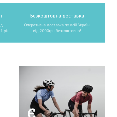
ї
Безкоштовна доставка
ід
Оперативна доставка по всій Україні
1 рік
від 2000грн безкоштовно!
Є