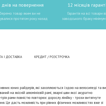
 днів на повернення
12 місяців гаранті
беремо товар яким ви не
Гарантія на всі товари в
увалися протягом року назад
заводського браку мінімум 
ТА І ДОСТАВКА
КРЕДИТ / РОЗСТРОЧКА
ктивних юних райдерів, які захоплюються їздою на велосипеді та ви
ваний на якісній алюмінієвій рамі, зварні шви якої акуратно
етрія рами повністю повторює дорослу лінійку - трохи витягнуте
я. Це дасть можливість при рівних фізичних можливостях вже зі