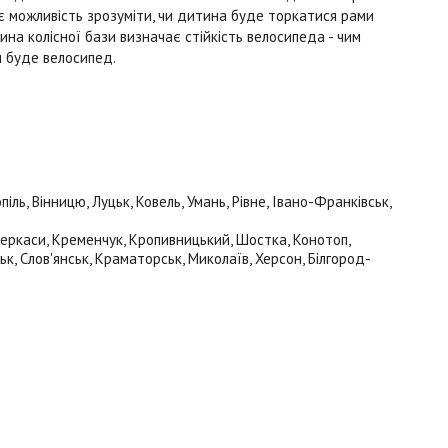
ає можливість зрозуміти, чи дитина буде торкатися рами
на колісної бази визначає стійкість велосипеда - чим
м буде велосипед.
ь, Вінницю, Луцьк, Ковель, Умань, Рівне, Івано-Франківськ,
 Черкаси, Кременчук, Кропивницький, Шостка, Конотоп,
ьк, Слов'янськ, Краматорськ, Миколаїв, Херсон, Білгород-