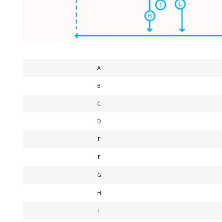
A
B
C
D
E
F
G
H
I