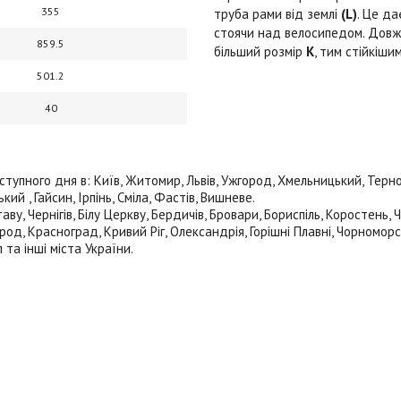
355
труба рами від землі
(L)
. Це д
стоячи над велосипедом. Довжи
859.5
більший розмір
K
, тим стійкіши
501.2
40
пного дня в: Київ, Житомир, Львів, Ужгород, Хмельницький, Тернопіл
й , Гайсин, Ірпінь, Сміла, Фастів, Вишневе.
ву, Чернігів, Білу Церкву, Бердичів, Бровари, Бориспіль, Коростень,
род, Красноград, Кривий Ріг, Олександрія, Горішні Плавні, Чорноморс
 та інші міста України.