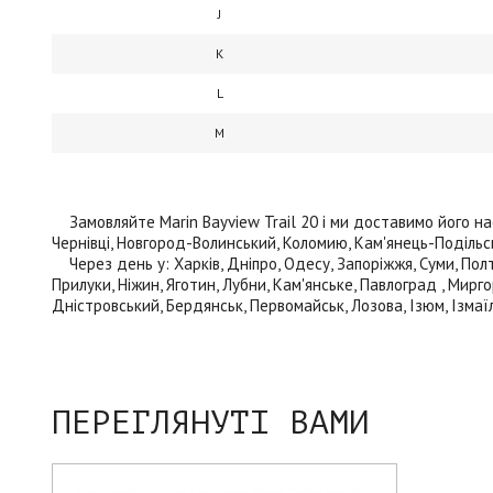
J
K
L
M
Замовляйте Marin Bayview Trail 20 і ми доставимо його насту
Чернівці, Новгород-Волинський, Коломию, Кам'янець-Подільськи
Через день у: Харків, Дніпро, Одесу, Запоріжжя, Суми, Полта
Прилуки, Ніжин, Яготин, Лубни, Кам'янське, Павлоград , Мирго
Дністровський, Бердянськ, Первомайськ, Лозова, Ізюм, Ізмаїл
ПЕРЕГЛЯНУТІ ВАМИ