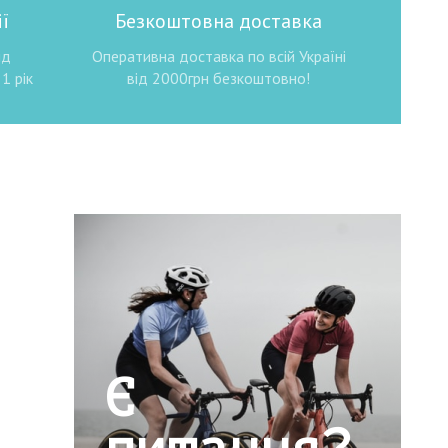
ї
Безкоштовна доставка
ід
Оперативна доставка по всій Україні
1 рік
від 2000грн безкоштовно!
Є