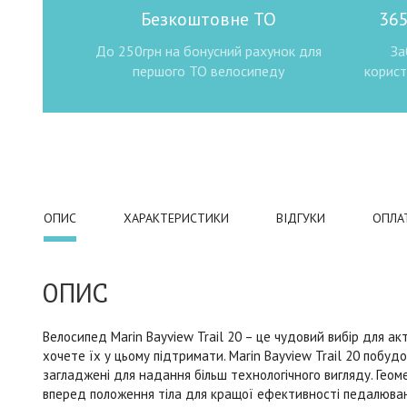
Безкоштовне ТО
365
До 250грн на бонусний рахунок для
За
першого ТО велосипеду
корист
ОПИС
ХАРАКТЕРИСТИКИ
ВІДГУКИ
ОПЛА
ОПИС
Велосипед Marin Bayview Trail 20 – це чудовий вибір для а
хочете їх у цьому підтримати. Marin Bayview Trail 20 побудо
загладжені для надання більш технологічного вигляду. Геом
вперед положення тіла для кращої ефективності педалюванн