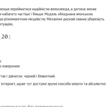
м менше перейматися надійністю велосипеда, а дитина зможе
 набагато частіше і більше. Модель обладнана японською
ди різноманітною місцевістю. Механічні дискові гальма убережуть
туаціях.
 20:
ю
ою поверхнею
так і дівчаток: чорний і блакитний.
з інтернет, адже тут доступні зручні способи оплати та абсолютно
 комплектацію без попередження.