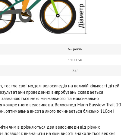
6+ років
110-130
24"
, тестує свої моделі велосипедів на великій кількості дітей
 результатами проведених випробувань складається
й зазначаються межі мінімального та максимально
 конкретного велосипеда. Велосипед Marin Bayview Trail 20
и, оптимальна висота якого починається близько 110см і
міти чим відрізняються два велосипеди від різних
er
дозволяє визначити на якій висоті знаходиться верхня