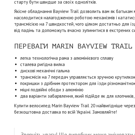
старту бути швидше за своїх однолітків.
Якісне обладнання Bayview Trail дозволить вам як батька
насолодитися налагодженою роботою механізмів і кататися
трансмісією на 7 швидкостей, чого цілком достатньо для їз
від падінь та допоможуть вчасно зупинитися в екстрених си
ПЕРЕВАГИ MARIN BAYVIEW TRAIL
легка технологічна рама з алюмінієвого сплаву
сталева ригідна вилка
дискові механічні гальма
трансмісія на 7 передач управляється зручною крутилко
покришки з дрібним протектором для їзди різноманітн
міцні подвійні ободи з алюмінію
два варіанти забарвлення, який підійде як для хлопчиків, 
Купити велосипед Marin Bayview Trail 20 найвигідніше чере
безкоштовна доставка по всій Україні. Замовляйте!
Зверніть увагу! Що виробник може змінювати