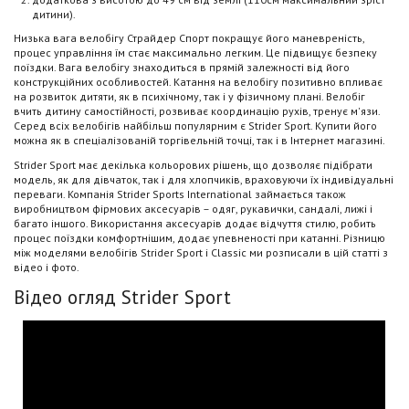
дитини).
Низька вага велобігу Страйдер Спорт покращує його маневреність,
процес управління їм стає максимально легким. Це підвищує безпеку
поїздки. Вага велобігу знаходиться в прямій залежності від його
конструкційних особливостей. Катання на велобігу позитивно впливає
на розвиток дитяти, як в психічному, так і у фізичному плані. Велобіг
вчить дитину самостійності, розвиває координацію рухів, тренує м'язи.
Серед всіх велобігів найбільш популярним є Strider Sport. Купити його
можна як в спеціалізованій торгівельній точці, так і в Інтернет магазині.
Strider Sport має декілька кольорових рішень, що дозволяє підібрати
модель, як для дівчаток, так і для хлопчиків, враховуючи їх індивідуальні
переваги. Компанія Strider Sports International займається також
виробництвом фірмових аксесуарів – одяг, рукавички, сандалі, лижі і
багато іншого. Використання аксесуарів додає відчуття стилю, робить
процес поїздки комфортнішим, додає упевненості при катанні. Різницю
між моделями велобігів Strider Sport і Classic ми розписали в цій статті з
відео і фото.
Відео огляд Strider Sport