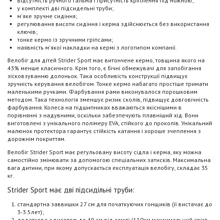
відсутність ручного гальма і присутність кріплення під ножною;
у комплекті дві підсидельні труби;
м'яке зручне сидіння;
регулювання висоти сидіння і керма здійснюється без використання
ключів;
тонке кермо із зручними гріпсами;
наявність м'якої накладки на кермі з логотипом компанії.
Велобіг для дітей Strider Sport має витончене кермо, товщина якого на
43% менше класичного. Крім того, є бічні обмежувачі для запобігання
зісковзуванню долоньок. Така особливість конструкції підвищує
зручність керування велобігом. Тонке кермо набагато простіше тримати
маленькими ручками. Фарбування рами виконувалося порошковим
методом. Така технологія зменшує ризик сколів, підвищує довговічність
фарбування. Колеса на підшипниках вважаються якіснішими в
порівнянні з надувними, оскільки забезпечують плавніший хід. Вони
виготовлені з унікального полімеру EVA, стійкого до проколів. Унікальний
малюнок протектора гарантує стійкість катання і хороше зчеплення з
дорожнім покриттям.
Велобіг Strider Sport має регульовану висоту сідла і керма, яку можна
самостійно змінювати за допомогою спеціальних затисків. Максимальна
вага дитини, при якому допускається експлуатація велобігу, складає 35
кг.
Strider Sport має дві підсидільні труби:
стандартна заввишки 27 см для початкуючих гонщиків (її вистачає до
3-3.5лет);
додаткова з висотою до 49 см від землі (110см максимальний зріст