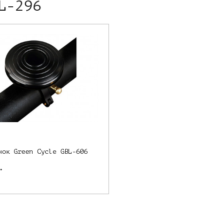
L-296
нок Green Cycle GBL-606
.