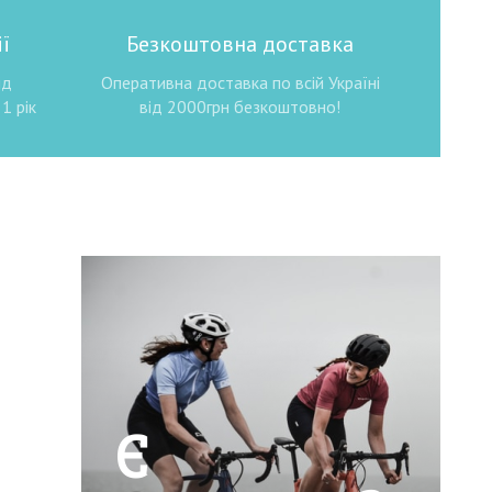
ї
Безкоштовна доставка
ід
Оперативна доставка по всій Україні
1 рік
від 2000грн безкоштовно!
Є