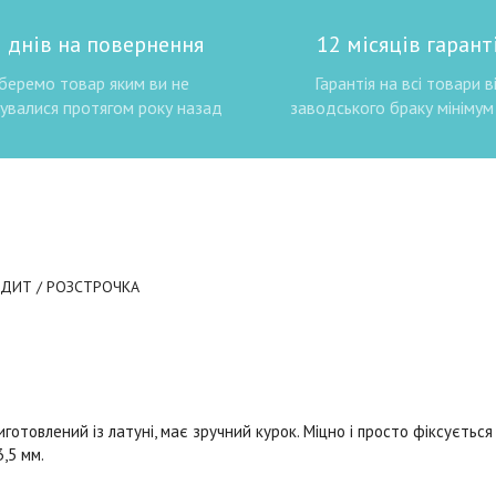
 днів на повернення
12 місяців гаранті
беремо товар яким ви не
Гарантія на всі товари в
увалися протягом року назад
заводського браку мінімум 
ЕДИТ / РОЗСТРОЧКА
готовлений із латуні, має зручний курок. Міцно і просто фіксується
,5 мм.