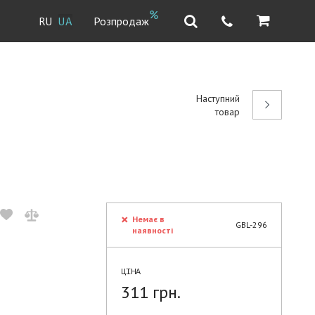
Розпродаж
RU
UA
Наступний
товар
Немає в
GBL-296
наявності
ЦІНА
311 грн.