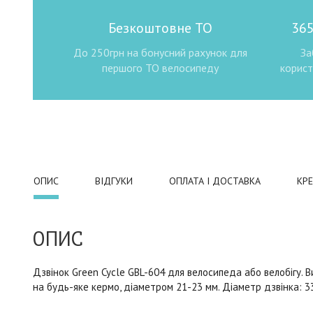
Безкоштовне ТО
365
До 250грн на бонусний рахунок для
За
першого ТО велосипеду
корист
ОПИС
ВІДГУКИ
ОПЛАТА І ДОСТАВКА
КР
ОПИС
Дзвінок Green Cycle GBL-604 для велосипеда або велобігу. Ви
на будь-яке кермо, діаметром 21-23 мм. Діаметр дзвінка: 33