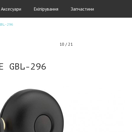
Аксесуари
Екіпірування
Запчастини
GBL-296
10 / 21
E GBL-296