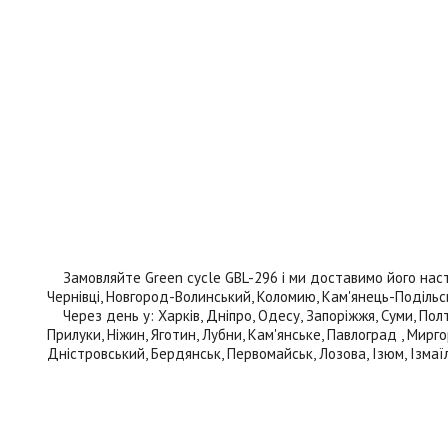
Замовляйте Green cycle GBL-296 і ми доставимо його наступн
Чернівці, Новгород-Волинський, Коломию, Кам'янець-Подільськи
Через день у: Харків, Дніпро, Одесу, Запоріжжя, Суми, Полта
Прилуки, Ніжин, Яготин, Лубни, Кам'янське, Павлоград , Мирго
Дністровський, Бердянськ, Первомайськ, Лозова, Ізюм, Ізмаїл