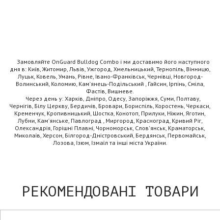
Замовляйте OnGuard Bulldog Combo і ми доставимо його наступного
дня в: Київ, Житомир, Львів, Ужгород, Хмельницький, Тернопіль, Вінницю,
Луцьк, Ковель, Умань, Рівне, Івано-Франківськ, Чернівці, Новгород-
Волинський, Коломию, Кам'янець-Подільський , Гайсин, Ірпінь, Сміла,
Фастів, Вишневе.
Через день у: Харків, Дніпро, Одесу, Запоріжжя, Суми, Полтаву,
Чернігів, Білу Церкву, Бердичів, Бровари, Бориспіль, Коростень, Черкаси,
Кременчук, Кропивницький, Шостка, Конотоп, Прилуки, Ніжин, Яготин,
Лубни, Кам'янське, Павлоград , Миргород, Красноград, Кривий Ріг,
Олександрія, Горішні Плавні, Чорноморськ, Слов'янськ, Краматорськ,
Миколаїв, Херсон, Білгород-Дністровський, Бердянськ, Первомайськ,
Лозова, Ізюм, Ізмаїл та інші міста України.
РЕКОМЕНДОВАНІ ТОВАРИ