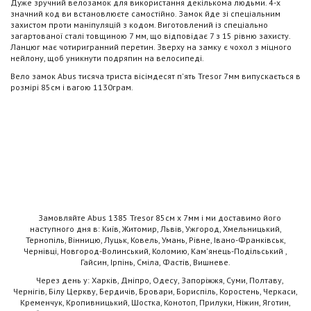
Дуже зручний велозамок для використання декількома людьми. 4-х
значний код ви встановлюєте самостійно. Замок йде зі спеціальним
захистом проти маніпуляцій з кодом. Виготовлений із спеціально
загартованої сталі товщиною 7 мм, що відповідає 7 з 15 рівню захисту.
Ланцюг має чотиригранний перетин. Зверху на замку є чохол з міцного
нейлону, щоб уникнути подряпин на велосипеді.
Вело замок Abus тисяча триста вісімдесят п'ять Tresor 7мм випускається в
розмірі 85см і вагою 1130грам.
Замовляйте Abus 1385 Tresor 85см х 7мм і ми доставимо його
наступного дня в: Київ, Житомир, Львів, Ужгород, Хмельницький,
Тернопіль, Вінницю, Луцьк, Ковель, Умань, Рівне, Івано-Франківськ,
Чернівці, Новгород-Волинський, Коломию, Кам'янець-Подільський ,
Гайсин, Ірпінь, Сміла, Фастів, Вишневе.
Через день у: Харків, Дніпро, Одесу, Запоріжжя, Суми, Полтаву,
Чернігів, Білу Церкву, Бердичів, Бровари, Бориспіль, Коростень, Черкаси,
Кременчук, Кропивницький, Шостка, Конотоп, Прилуки, Ніжин, Яготин,