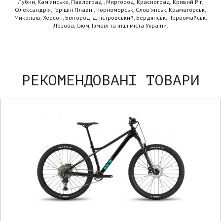
Лубни, Кам'янське, Павлоград , Миргород, Красноград, Кривий Ріг,
Олександрія, Горішні Плавні, Чорноморськ, Слов'янськ, Краматорськ,
Миколаїв, Херсон, Білгород-Дністровський, Бердянськ, Первомайськ,
Лозова, Ізюм, Ізмаїл та інші міста України.
РЕКОМЕНДОВАНІ ТОВАРИ