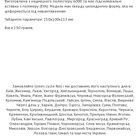
Виготовлена з надміцного поліестеру 600D та має підсилювальні
вставки з полімеру (EVA). Модель має тверду циліндричну форму, яка не
деформується під навантаженням.
Габаритні параметри: 250х100х113 мм.
Вага 230 грамів.
Замовляйте Green cycle Roll і ми доставимо його наступного дня в:
Київ, Житомир, Львів, Ужгород, Хмельницький, Тернопіль, Вінницю, Луцьк,
Ковель, Умань, Рівне, Івано-Франківськ, Чернівці, Новгород-Волинський,
Коломию, Кам'янець-Подільський , Гайсин, Ірпінь, Сміла, Фастів, Вишневе.
Через день у: Харків, Дніпро, Одесу, Запоріжжя, Суми, Полтаву,
Чернігів, Білу Церкву, Бердичів, Бровари, Бориспіль, Коростень, Черкаси,
Кременчук, Кропивницький, Шостка, Конотоп, Прилуки, Ніжин, Яготин,
Лубни, Кам'янське, Павлоград , Миргород, Красноград, Кривий Ріг,
Олександрія, Горішні Плавні, Чорноморськ, Слов'янськ, Краматорськ,
Миколаїв, Херсон, Білгород-Дністровський, Бердянськ, Первомайськ,
Лозова, Ізюм, Ізмаїл та інші міста України.