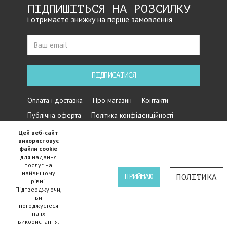
ПІДПИШІТЬСЯ НА РОЗСИЛКУ
і отримаєте знижку на перше замовлення
ПІДПИСАТИСЯ
Оплата і доставка
Про магазин
Контакти
Публічна оферта
Політика конфіденційності
Цей веб-сайт
використовує
файли cookie
для надання
послуг на
найвищому
ПРИЙМАЮ
ПОЛІТИКА
рівні.
Підтверджуючи,
Iнтернет магазин велосипедів Cycles - 2015-2024 ©
ви
погоджуєтеся
на їх
використання.