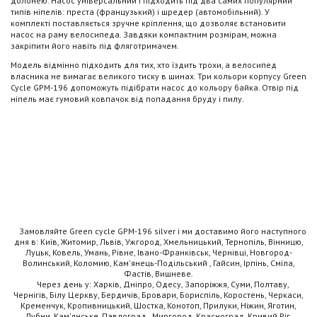
долонею. Насос універсальний і підходить під два самих популярний
типів ніпелів: преста (французький) і шредер (автомобільний). У
комплекті поставляється зручне кріплення, що дозволяє встановити
насос на раму велосипеда. Завдяки компактним розмірам, можна
закріпити його навіть під фляготримачем.
Модель відмінно підходить для тих, хто їздить трохи, а велосипед
власника не вимагає великого тиску в шинах. Три кольори корпусу Green
Cycle GPM-196 допоможуть підібрати насос до кольору байка. Отвір під
ніпель має гумовий ковпачок від попадання бруду і пилу.
Замовляйте Green cycle GPM-196 silver і ми доставимо його наступного
дня в: Київ, Житомир, Львів, Ужгород, Хмельницький, Тернопіль, Вінницю,
Луцьк, Ковель, Умань, Рівне, Івано-Франківськ, Чернівці, Новгород-
Волинський, Коломию, Кам'янець-Подільський , Гайсин, Ірпінь, Сміла,
Фастів, Вишневе.
Через день у: Харків, Дніпро, Одесу, Запоріжжя, Суми, Полтаву,
Чернігів, Білу Церкву, Бердичів, Бровари, Бориспіль, Коростень, Черкаси,
Кременчук, Кропивницький, Шостка, Конотоп, Прилуки, Ніжин, Яготин,
Лубни, Кам'янське, Павлоград , Миргород, Красноград, Кривий Ріг,