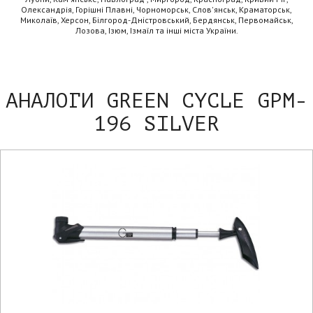
Олександрія, Горішні Плавні, Чорноморськ, Слов'янськ, Краматорськ,
Миколаїв, Херсон, Білгород-Дністровський, Бердянськ, Первомайськ,
Лозова, Ізюм, Ізмаїл та інші міста України.
АНАЛОГИ GREEN CYCLE GPM-
196 SILVER