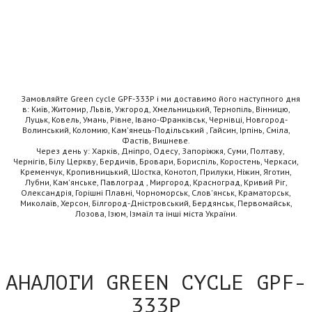
Замовляйте Green cycle GPF-333P і ми доставимо його наступного дня
в: Київ, Житомир, Львів, Ужгород, Хмельницький, Тернопіль, Вінницю,
Луцьк, Ковель, Умань, Рівне, Івано-Франківськ, Чернівці, Новгород-
Волинський, Коломию, Кам'янець-Подільський , Гайсин, Ірпінь, Сміла,
Фастів, Вишневе.
Через день у: Харків, Дніпро, Одесу, Запоріжжя, Суми, Полтаву,
Чернігів, Білу Церкву, Бердичів, Бровари, Бориспіль, Коростень, Черкаси,
Кременчук, Кропивницький, Шостка, Конотоп, Прилуки, Ніжин, Яготин,
Лубни, Кам'янське, Павлоград , Миргород, Красноград, Кривий Ріг,
Олександрія, Горішні Плавні, Чорноморськ, Слов'янськ, Краматорськ,
Миколаїв, Херсон, Білгород-Дністровський, Бердянськ, Первомайськ,
Лозова, Ізюм, Ізмаїл та інші міста України.
АНАЛОГИ GREEN CYCLE GPF-
333P