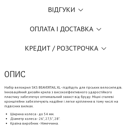
ВІДГУКИ
ОПЛАТА І ДОСТАВКА
КРЕДИТ / РОЗСТРОЧКА
ОПИС
Набір велокрил SKS BEAVERTAIL XL - підійдуть для гірських велосипедів.
Інноваційний дизайн крила з високоефективного ударостійкого
пластику забезпечує оптимальний захист від бруду. Міцні сталеві
кронштейни забезпечують надійне і легке кріплення в тому числі на
підвісних вилках.
Ширина колеса - до 54 мм.
Діаметр колеса - 26", 27,5", 28".
Країна виробник - Німеччина.