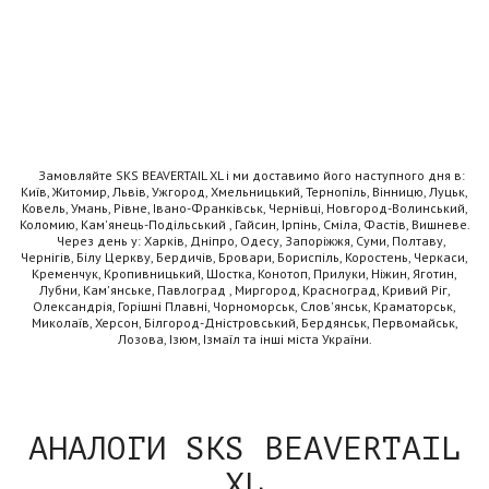
Замовляйте SKS BEAVERTAIL XL і ми доставимо його наступного дня в:
Київ, Житомир, Львів, Ужгород, Хмельницький, Тернопіль, Вінницю, Луцьк,
Ковель, Умань, Рівне, Івано-Франківськ, Чернівці, Новгород-Волинський,
Коломию, Кам'янець-Подільський , Гайсин, Ірпінь, Сміла, Фастів, Вишневе.
Через день у: Харків, Дніпро, Одесу, Запоріжжя, Суми, Полтаву,
Чернігів, Білу Церкву, Бердичів, Бровари, Бориспіль, Коростень, Черкаси,
Кременчук, Кропивницький, Шостка, Конотоп, Прилуки, Ніжин, Яготин,
Лубни, Кам'янське, Павлоград , Миргород, Красноград, Кривий Ріг,
Олександрія, Горішні Плавні, Чорноморськ, Слов'янськ, Краматорськ,
Миколаїв, Херсон, Білгород-Дністровський, Бердянськ, Первомайськ,
Лозова, Ізюм, Ізмаїл та інші міста України.
АНАЛОГИ SKS BEAVERTAIL
XL