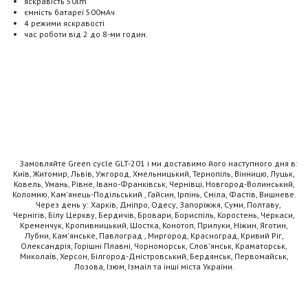
яскравість 50lm
ємність батареї 500мАч
4 режими яскравості
час роботи від 2 до 8-ми годин.
Замовляйте Green cycle GLT-201 і ми доставимо його наступного дня в:
Київ, Житомир, Львів, Ужгород, Хмельницький, Тернопіль, Вінницю, Луцьк,
Ковель, Умань, Рівне, Івано-Франківськ, Чернівці, Новгород-Волинський,
Коломию, Кам'янець-Подільський , Гайсин, Ірпінь, Сміла, Фастів, Вишневе.
Через день у: Харків, Дніпро, Одесу, Запоріжжя, Суми, Полтаву,
Чернігів, Білу Церкву, Бердичів, Бровари, Бориспіль, Коростень, Черкаси,
Кременчук, Кропивницький, Шостка, Конотоп, Прилуки, Ніжин, Яготин,
Лубни, Кам'янське, Павлоград , Миргород, Красноград, Кривий Ріг,
Олександрія, Горішні Плавні, Чорноморськ, Слов'янськ, Краматорськ,
Миколаїв, Херсон, Білгород-Дністровський, Бердянськ, Первомайськ,
Лозова, Ізюм, Ізмаїл та інші міста України.