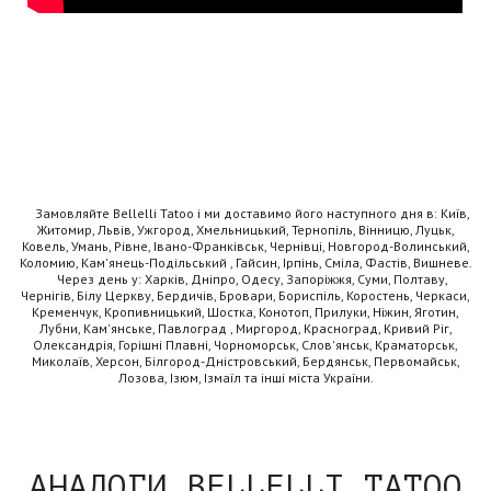
Замовляйте Bellelli Tatoo і ми доставимо його наступного дня в: Київ,
Житомир, Львів, Ужгород, Хмельницький, Тернопіль, Вінницю, Луцьк,
Ковель, Умань, Рівне, Івано-Франківськ, Чернівці, Новгород-Волинський,
Коломию, Кам'янець-Подільський , Гайсин, Ірпінь, Сміла, Фастів, Вишневе.
Через день у: Харків, Дніпро, Одесу, Запоріжжя, Суми, Полтаву,
Чернігів, Білу Церкву, Бердичів, Бровари, Бориспіль, Коростень, Черкаси,
Кременчук, Кропивницький, Шостка, Конотоп, Прилуки, Ніжин, Яготин,
Лубни, Кам'янське, Павлоград , Миргород, Красноград, Кривий Ріг,
Олександрія, Горішні Плавні, Чорноморськ, Слов'янськ, Краматорськ,
Миколаїв, Херсон, Білгород-Дністровський, Бердянськ, Первомайськ,
Лозова, Ізюм, Ізмаїл та інші міста України.
АНАЛОГИ BELLELLI TATOO