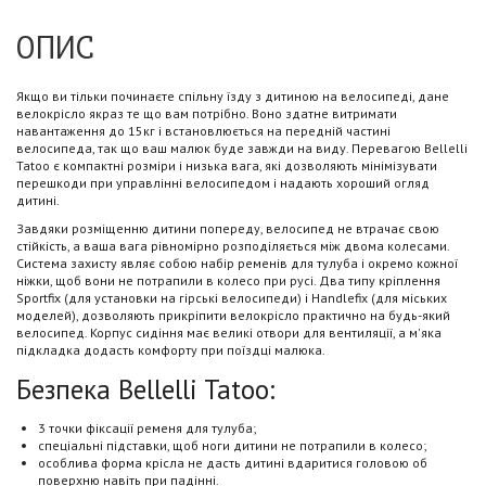
ОПИС
Якщо ви тільки починаєте спільну їзду з дитиною на велосипеді, дане
велокрісло якраз те що вам потрібно. Воно здатне витримати
навантаження до 15кг і встановлюється на передній частині
велосипеда, так що ваш малюк буде завжди на виду. Перевагою Bellelli
Tatoo є компактні розміри і низька вага, які дозволяють мінімізувати
перешкоди при управлінні велосипедом і надають хороший огляд
дитині.
Завдяки розміщенню дитини попереду, велосипед не втрачає свою
стійкість, а ваша вага рівномірно розподіляється між двома колесами.
Система захисту являє собою набір ременів для тулуба і окремо кожної
ніжки, щоб вони не потрапили в колесо при русі. Два типу кріплення
Sportfix (для установки на гірські велосипеди) і Handlefix (для міських
моделей), дозволяють прикріпити велокрісло практично на будь-який
велосипед. Корпус сидіння має великі отвори для вентиляції, а м'яка
підкладка додасть комфорту при поїздці малюка.
Безпека Bellelli Tatoo:
3 точки фіксації ременя для тулуба;
спеціальні підставки, щоб ноги дитини не потрапили в колесо;
особлива форма крісла не дасть дитині вдаритися головою об
поверхню навіть при падінні.