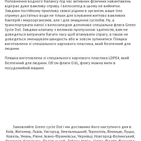
Поповнення водного балансу під час активних фізичних навантажень
відіграє дуже важливу справу. І велосипед в цьому не вийняток.
Завдяки постійному припливу свіжої рідини в організм, ваше тіло
отримує достатньо води не тільки для існування життєво важливих
бактерій і мікроорганізмів, але і для змащення суглобів. Ну, а
транспортувати напої з велосипедом допоможе спеціальна фляга Green
Cycle Dot. Завдяки клапану з великою пропускною здатністю, вам не
доведеться витрачати багато часу щоб втамувати спрагу, а також не
доведеться зменшувати швидкість або ж зовсім зупинятися. Пляшка
виготовлена зі спеціального харчового пластика, який безпечний для
людини.
Пляшка виготовлена зі спеціального харчового пластика LDPE4, який
безпечний для людини. Об'єм фляги 0.6L, флягу можна мити в
посудомийній машині.
Замовляйте Green cycle Dot і ми доставимо його наступного дня в:
Київ, Житомир, Львів, Ужгород, Хмельницький, Тернопіль, Вінницю, Луцьк,
Ковель, Умань, Рівне, Івано-Франківськ, Чернівці, Новгород-Волинський,
Коломию, Кам'янець-Подільський , Гайсин, Ірпінь, Сміла, Фастів, Вишневе.