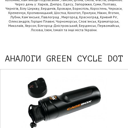
Через день у: Харків, Дніпро, Одесу, Запоріжжя, Суми, Полтаву,
Чернігів, Білу Церкву, Бердичів, Бровари, Бориспіль, Коростень, Черкаси,
Кременчук, Кропивницький, Шостка, Конотоп, Прилуки, Ніжин, Яготин,
Лубни, Кам'янське, Павлоград , Миргород, Красноград, Кривий Ріг,
Олександрія, Горішні Плавні, Чорноморськ, Слов'янськ, Краматорськ,
Миколаїв, Херсон, Білгород-Дністровський, Бердянськ, Первомайськ,
Лозова, Ізюм, Ізмаїл та інші міста України.
АНАЛОГИ GREEN CYCLE DOT