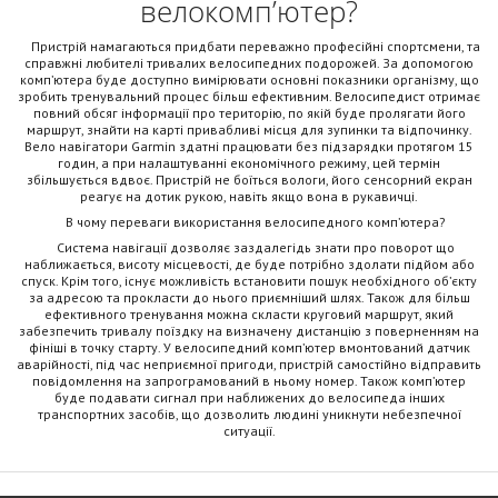
велокомп’ютер?
Пристрій намагаються придбати переважно професійні спортсмени, та
справжні любителі тривалих велосипедних подорожей. За допомогою
комп’ютера буде доступно вимірювати основні показники організму, що
зробить тренувальний процес більш ефективним. Велосипедист отримає
повний обсяг інформації про територію, по якій буде пролягати його
маршрут, знайти на карті привабливі місця для зупинки та відпочинку.
Вело навігатори Garmin здатні працювати без підзарядки протягом 15
годин, а при налаштуванні економічного режиму, цей термін
збільшується вдвоє. Пристрій не боїться вологи, його сенсорний екран
реагує на дотик рукою, навіть якщо вона в рукавичці.
В чому переваги використання велосипедного комп’ютера?
Система навігації дозволяє заздалегідь знати про поворот що
наближається, висоту місцевості, де буде потрібно здолати підйом або
спуск. Крім того, існує можливість встановити пошук необхідного об’єкту
за адресою та прокласти до нього приємніший шлях. Також для більш
ефективного тренування можна скласти круговий маршрут, який
забезпечить тривалу поїздку на визначену дистанцію з поверненням на
фініші в точку старту. У велосипедний комп’ютер вмонтований датчик
аварійності, під час неприємної пригоди, пристрій самостійно відправить
повідомлення на запрограмований в ньому номер. Також комп’ютер
буде подавати сигнал при наближених до велосипеда інших
транспортних засобів, що дозволить людині уникнути небезпечної
ситуації.