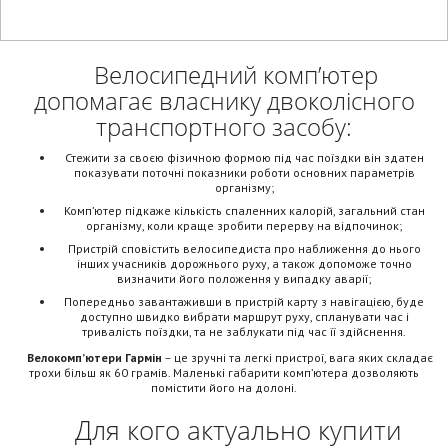
Велосипедний комп’ютер
допомагає власнику двоколісного
транспортного засобу:
Стежити за своєю фізичною формою під час поїздки він здатен
показувати поточні показники роботи основних параметрів
організму;
Комп’ютер підкаже кількість спаленних калорій, загальний стан
організму, коли краще зробити перерву на відпочинок;
Пристрій сповістить велосипедиста про наближення до нього
інших учасників дорожнього руху, а також допоможе точно
визначити його положення у випадку аварії;
Попередньо завантаживши в пристрій карту з навігацією, буде
доступно швидко вибрати маршрут руху, спланувати час і
тривалість поїздки, та не заблукати під час її здійснення.
Велокомп’ютери Гармін
– це зручні та легкі пристрої, вага яких складає
трохи більш як 60 грамів. Маленькі габарити комп’ютера дозволяють
помістити його на долоні.
Для кого актуально купити