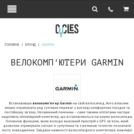
ГОЛОВНА
БРЕНД
GARMIN
ВЕЛОКОМП'ЮТЕРИ GARMIN
Встановивши
велокомп’ютер
Garmin
на свій велосипед, його власник
зможе отримувати ряд суттєвих переваг у вигляді комфортних поїздок та
постійному зв’язку. Незамінний помічник – саме такими епітетами частіше
наділяють мініатюрний комп’ютер, що встановлюється на кермо велосипеда.
Головною функцією, якою володіє вказаний пристрій є GPS зв'язок, який
дозволяє отримувати сигнал зі супутника та з великою точністю позначати
місто знаходження. Завдяки наявності велосипедного комп’ютера, можливо