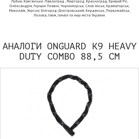
Лубни, Кам'янське, Павлоград , Миргород, Красноград, Кривий Ріг,
Олександрія, Горішні Плавні, Чорноморськ, Слов'янськ, Краматорськ,
Миколаїв, Херсон, Білгород-Дністровський, Бердянськ, Первомайськ,
Лозова, Ізюм, Ізмаїл та інші міста України.
АНАЛОГИ ONGUARD K9 HEAVY
DUTY COMBO 88,5 СМ