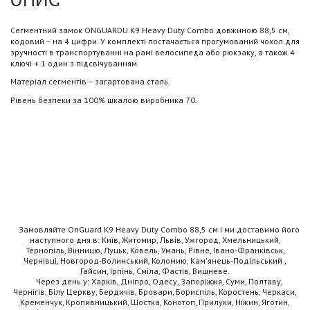
Сегментний замок ONGUARDU K9 Heavy Duty Combo довжиною 88,5 см,
кодовий – на 4 цифри. У комплекті постачається прогумований чохол для
зручності в транспортуванні на рамі велосипеда або рюкзаку, а також 4
ключі + 1 один з підсвічуванням.
Матеріал сегментів – загартована сталь.
Рівень безпеки за 100% шкалою виробника 70.
Замовляйте OnGuard K9 Heavy Duty Combo 88,5 см і ми доставимо його
наступного дня в: Київ, Житомир, Львів, Ужгород, Хмельницький,
Тернопіль, Вінницю, Луцьк, Ковель, Умань, Рівне, Івано-Франківськ,
Чернівці, Новгород-Волинський, Коломию, Кам'янець-Подільський ,
Гайсин, Ірпінь, Сміла, Фастів, Вишневе.
Через день у: Харків, Дніпро, Одесу, Запоріжжя, Суми, Полтаву,
Чернігів, Білу Церкву, Бердичів, Бровари, Бориспіль, Коростень, Черкаси,
Кременчук, Кропивницький, Шостка, Конотоп, Прилуки, Ніжин, Яготин,