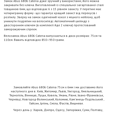
Замок Abus 6806 Catena дуже зручний у використанні, його можна
закривати без ключа. Виготовлений із спеціальної загартованої сталі
товщиною 6мм, що відповідає 6 з 15 рівнем захисту. У перетині має
чотиригранну форму - що гарантує кращий захист від перекусів і
розпилу. Зверху на замок одягнений чохол з міцного нейлону, щоб
уникнути подряпин на велосипеді. Автоматичний циліндр з
двостороннім ключем (в комплекті йде 2 ключа) протестований
заморожуючим спреєм.
Велозамок Abus 6806 Catena випускається в двох розмірах: 75см та
110см. Важить відповідно 850 і 950 грами.
Замовляйте Abus 6806 Catena 75см х 6мм і ми доставимо його
наступного дня в: Київ, Житомир, Львів, Ужгород, Хмельницький,
Тернопіль, Вінницю, Луцьк, Ковель, Умань, Рівне, Івано-Франківськ,
Чернівці, Новгород-Волинський, Коломию, Кам'янець-Подільський ,
Гайсин, Ірпінь, Сміла, Фастів, Вишневе.
Через день у: Харків, Дніпро, Одесу, Запоріжжя, Суми, Полтаву,