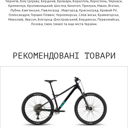
Чернігів, Білу Церкву, Бердичів, Бровари, Бориспіль, Коростень, Черкаси,
Кременчук, Кропивницький, Шостка, Конотоп, Прилуки, Ніжин, Яготин,
Лубни, Кам'янське, Павлоград , Миргород, Красноград, Кривий Ріг,
Олександрія, Горішні Плавні, Чорноморськ, Слов'янськ, Краматорськ,
Миколаїв, Херсон, Білгород-Дністровський, Бердянськ, Первомайськ,
Лозова, Ізюм, Ізмаїл та інші міста України.
РЕКОМЕНДОВАНІ ТОВАРИ